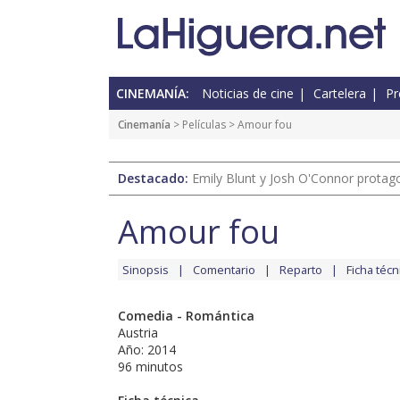
CINEMANÍA:
Noticias de cine
Cartelera
Pr
Cinemanía
> Películas > Amour fou
Destacado:
Emily Blunt y Josh O'Connor protagon
Amour fou
Sinopsis
Comentario
Reparto
Ficha técn
Comedia - Romántica
Austria
Año: 2014
96 minutos