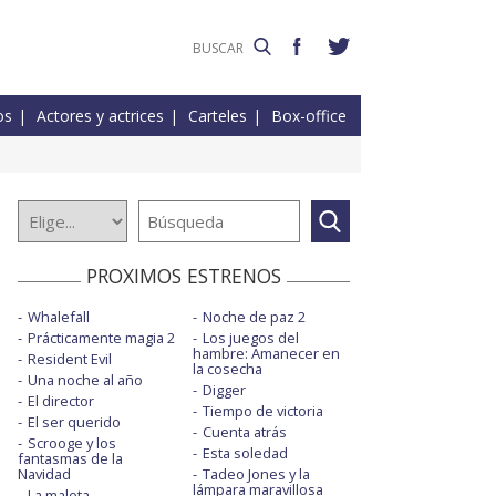
os
Actores y actrices
Carteles
Box-office
PROXIMOS ESTRENOS
Whalefall
Noche de paz 2
Prácticamente magia 2
Los juegos del
hambre: Amanecer en
Resident Evil
la cosecha
Una noche al año
Digger
El director
Tiempo de victoria
El ser querido
Cuenta atrás
Scrooge y los
Esta soledad
fantasmas de la
Navidad
Tadeo Jones y la
lámpara maravillosa
La maleta