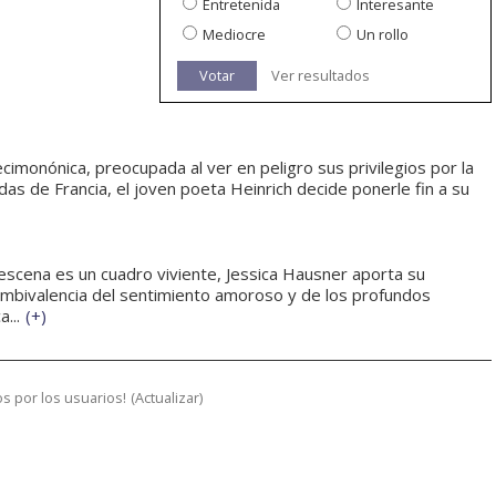
Entretenida
Interesante
Mediocre
Un rollo
Votar
Ver resultados
ecimonónica, preocupada al ver en peligro sus privilegios por la
adas de Francia, el joven poeta Heinrich decide ponerle fin a su
scena es un cuadro viviente, Jessica Hausner aporta su
 ambivalencia del sentimiento amoroso y de los profundos
...
(
+
)
s por los usuarios!
(
Actualizar
)