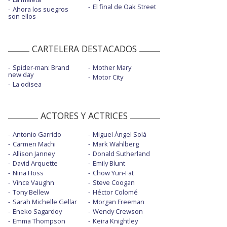
El final de Oak Street
Ahora los suegros
son ellos
CARTELERA DESTACADOS
Spider-man: Brand
Mother Mary
new day
Motor City
La odisea
ACTORES Y ACTRICES
Antonio Garrido
Miguel Ángel Solá
Carmen Machi
Mark Wahlberg
Allison Janney
Donald Sutherland
David Arquette
Emily Blunt
Nina Hoss
Chow Yun-Fat
Vince Vaughn
Steve Coogan
Tony Bellew
Héctor Colomé
Sarah Michelle Gellar
Morgan Freeman
Eneko Sagardoy
Wendy Crewson
Emma Thompson
Keira Knightley