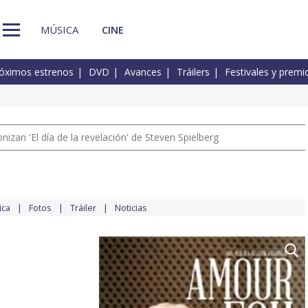
MÚSICA
CINE
óximos estrenos
DVD
Avances
Tráilers
Festivales y premi
izan 'El día de la revelación' de Steven Spielberg
ica
Fotos
Tráiler
Noticias