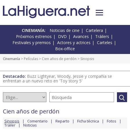
CINEMANÍA:
Noticias de cine
Cartelera
Próximos estrenos
DVD
Avances
Tráilers
Festivales y premios
Actores y actrices
Carteles
Box-office
Cinemanía
> Películas >
Cien años de perdón
> Sinopsis
Destacado:
Buzz Lightyear, Woody, Jessie y compañía se
enfrentan a un nuevo reto en 'Toy story 5'
Cien años de perdón
Sinopsis
Comentario
Reparto
Ficha técnica
Fotos
Tráiler
Noticias