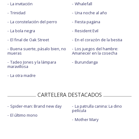
La invitación
Whalefall
Trinidad
Una noche al año
La constelación del perro
Fiesta pagäna
La bola negra
Resident Evil
El final de Oak Street
En el corazón de la bestia
Buena suerte, pásalo bien, no
Los juegos del hambre:
mueras
Amanecer en la cosecha
Tadeo Jones y la lámpara
Burundanga
maravillosa
La otra madre
CARTELERA DESTACADOS
Spider-man: Brand new day
La patrulla canina: La dino
película
El último mono
Mother Mary