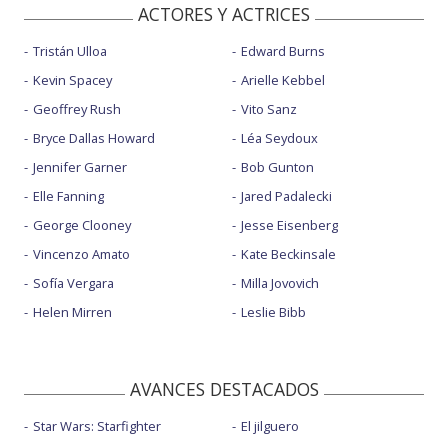
ACTORES Y ACTRICES
Tristán Ulloa
Edward Burns
Kevin Spacey
Arielle Kebbel
Geoffrey Rush
Vito Sanz
Bryce Dallas Howard
Léa Seydoux
Jennifer Garner
Bob Gunton
Elle Fanning
Jared Padalecki
George Clooney
Jesse Eisenberg
Vincenzo Amato
Kate Beckinsale
Sofía Vergara
Milla Jovovich
Helen Mirren
Leslie Bibb
AVANCES DESTACADOS
Star Wars: Starfighter
El jilguero