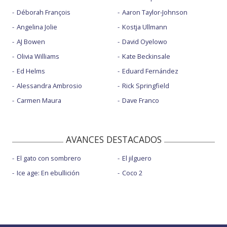
Déborah François
Aaron Taylor-Johnson
Angelina Jolie
Kostja Ullmann
AJ Bowen
David Oyelowo
Olivia Williams
Kate Beckinsale
Ed Helms
Eduard Fernández
Alessandra Ambrosio
Rick Springfield
Carmen Maura
Dave Franco
AVANCES DESTACADOS
El gato con sombrero
El jilguero
Ice age: En ebullición
Coco 2