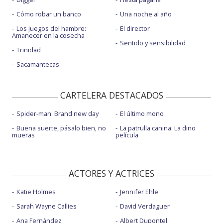
Cómo robar un banco
Una noche al año
Los juegos del hambre:
El director
Amanecer en la cosecha
Sentido y sensibilidad
Trinidad
Sacamantecas
CARTELERA DESTACADOS
Spider-man: Brand new day
El último mono
Buena suerte, pásalo bien, no
La patrulla canina: La dino
mueras
película
ACTORES Y ACTRICES
Katie Holmes
Jennifer Ehle
Sarah Wayne Callies
David Verdaguer
Ana Fernández
Albert Dupontel