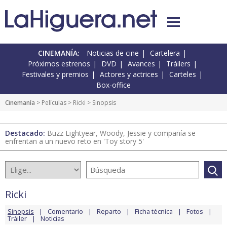
CINEMANÍA:
Noticias de cine
Cartelera
Próximos estrenos
DVD
Avances
Tráilers
Festivales y premios
Actores y actrices
Carteles
Box-office
Cinemanía
> Películas >
Ricki
> Sinopsis
Destacado:
Buzz Lightyear, Woody, Jessie y compañía se
enfrentan a un nuevo reto en 'Toy story 5'
Ricki
Sinopsis
Comentario
Reparto
Ficha técnica
Fotos
Tráiler
Noticias