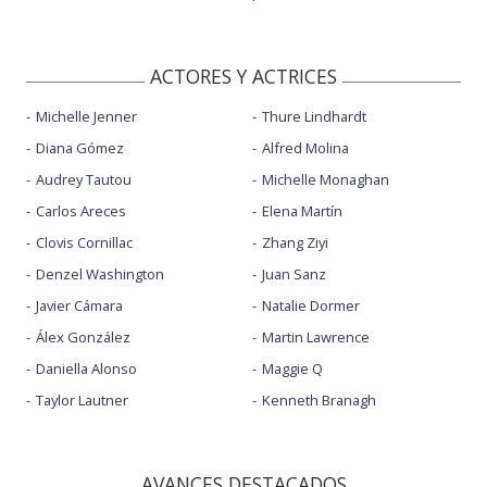
ACTORES Y ACTRICES
Michelle Jenner
Thure Lindhardt
Diana Gómez
Alfred Molina
Audrey Tautou
Michelle Monaghan
Carlos Areces
Elena Martín
Clovis Cornillac
Zhang Ziyi
Denzel Washington
Juan Sanz
Javier Cámara
Natalie Dormer
Álex González
Martin Lawrence
Daniella Alonso
Maggie Q
Taylor Lautner
Kenneth Branagh
AVANCES DESTACADOS