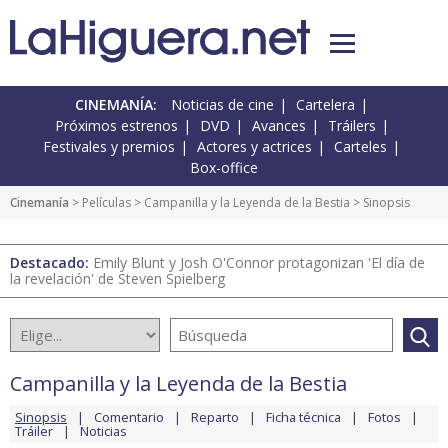
CINEMANÍA:
Noticias de cine
Cartelera
Próximos estrenos
DVD
Avances
Tráilers
Festivales y premios
Actores y actrices
Carteles
Box-office
Cinemanía
> Películas >
Campanilla y la Leyenda de la Bestia
> Sinopsis
Destacado:
Emily Blunt y Josh O'Connor protagonizan 'El día de
la revelación' de Steven Spielberg
Campanilla y la Leyenda de la Bestia
Sinopsis
Comentario
Reparto
Ficha técnica
Fotos
Tráiler
Noticias