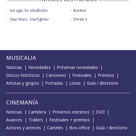
Ice age: En ebullición
Búnker
Star Wars: Starfighter
Shrek 5
MUSICALIA
Noticias
Novedades
Próximas novedades
Discos históricos
Canciones
Festivales
Premios
Artistas y grupos
Portadas
Listas
Guía / directorio
CINEMANÍA
Noticias
Cartelera
Próximos estrenos
DVD
Avances
Tráilers
Festivales + premios
Actores y actrices
Carteles
Box-office
Guía / directorio