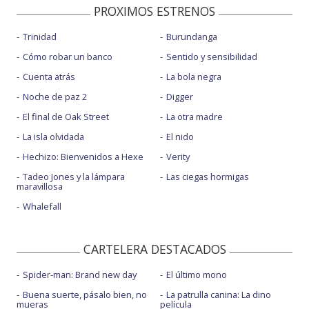
PROXIMOS ESTRENOS
Trinidad
Burundanga
Cómo robar un banco
Sentido y sensibilidad
Cuenta atrás
La bola negra
Noche de paz 2
Digger
El final de Oak Street
La otra madre
La isla olvidada
El nido
Hechizo: Bienvenidos a Hexe
Verity
Tadeo Jones y la lámpara
Las ciegas hormigas
maravillosa
Whalefall
CARTELERA DESTACADOS
Spider-man: Brand new day
El último mono
Buena suerte, pásalo bien, no
La patrulla canina: La dino
mueras
película