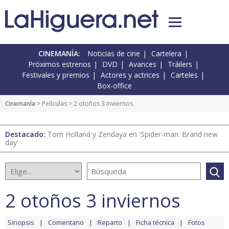
CINEMANÍA:
Noticias de cine
Cartelera
Próximos estrenos
DVD
Avances
Tráilers
Festivales y premios
Actores y actrices
Carteles
Box-office
Cinemanía
> Películas > 2 otoños 3 inviernos
Destacado:
Tom Holland y Zendaya en 'Spider-man: Brand new
day'
2 otoños 3 inviernos
Sinopsis
Comentario
Reparto
Ficha técnica
Fotos