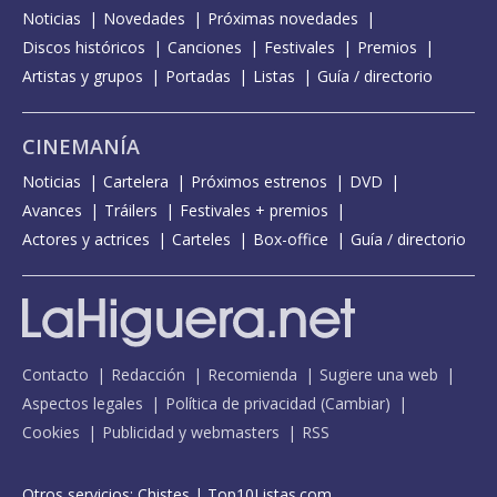
Noticias
Novedades
Próximas novedades
Discos históricos
Canciones
Festivales
Premios
Artistas y grupos
Portadas
Listas
Guía / directorio
CINEMANÍA
Noticias
Cartelera
Próximos estrenos
DVD
Avances
Tráilers
Festivales + premios
Actores y actrices
Carteles
Box-office
Guía / directorio
Contacto
Redacción
Recomienda
Sugiere una web
Aspectos legales
Política de privacidad
(
Cambiar
)
Cookies
Publicidad y webmasters
RSS
Otros servicios:
Chistes
|
Top10Listas.com