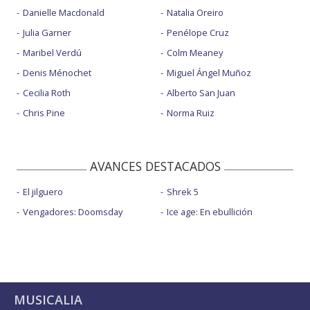
Danielle Macdonald
Natalia Oreiro
Julia Garner
Penélope Cruz
Maribel Verdú
Colm Meaney
Denis Ménochet
Miguel Ángel Muñoz
Cecilia Roth
Alberto San Juan
Chris Pine
Norma Ruiz
AVANCES DESTACADOS
El jilguero
Shrek 5
Vengadores: Doomsday
Ice age: En ebullición
MUSICALIA