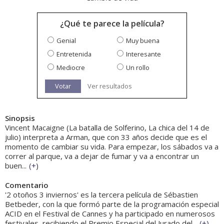
¿Qué te parece la película?
Genial
Muy buena
Entretenida
Interesante
Mediocre
Un rollo
Votar
Ver resultados
Sinopsis
Vincent Macaigne (La batalla de Solferino, La chica del 14 de
julio) interpreta a Arman, que con 33 años decide que es el
momento de cambiar su vida. Para empezar, los sábados va a
correr al parque, va a dejar de fumar y va a encontrar un
buen...
(
+
)
Comentario
'2 otoños 3 inviernos' es la tercera película de Sébastien
Betbeder, con la que formó parte de la programación especial
ACID en el Festival de Cannes y ha participado en numerosos
festivales, recibiendo el Premio Especial del Jurado del...
(
+
)