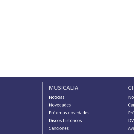
MUSICALIA
C
Noticias
Not
Novedades
Car
Próximas novedades
Pr
Discos históricos
DV
Canciones
Av