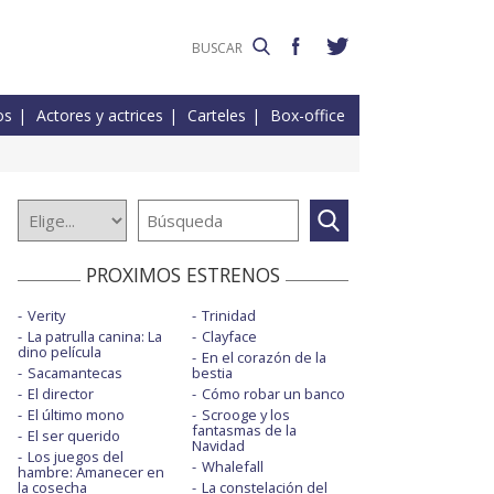
os
Actores y actrices
Carteles
Box-office
PROXIMOS ESTRENOS
Verity
Trinidad
La patrulla canina: La
Clayface
dino película
En el corazón de la
Sacamantecas
bestia
El director
Cómo robar un banco
El último mono
Scrooge y los
fantasmas de la
El ser querido
Navidad
Los juegos del
Whalefall
hambre: Amanecer en
la cosecha
La constelación del