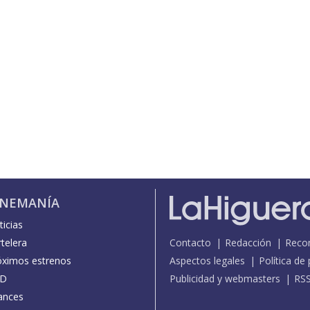
INEMANÍA
icias
telera
Contacto
Redacción
Reco
óximos estrenos
Aspectos legales
Política de
D
Publicidad y webmasters
RS
ances