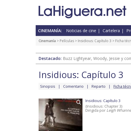
CINEMANÍA:
Noticias de cine
Cartelera
Pr
Cinemanía
> Películas >
Insidious: Capítulo 3
> Ficha téc
Destacado:
Buzz Lightyear, Woody, Jessie y com
Insidious: Capítulo 3
Sinopsis
Comentario
Reparto
Ficha técn
Insidious: Capítulo 3
(Insidious: Chapter 3)
Dirigida por
Leigh Whanne