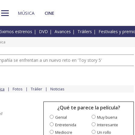
MÚSICA
CINE
óximos estrenos
DVD
Avances
Tráilers
Festivales y premi
nica
pañía se enfrentan a un nuevo reto en 'Toy story 5'
ica
Fotos
Tráiler
Noticias
¿Qué te parece la película?
ll
Genial
Muy buena
Entretenida
Interesante
Mediocre
Un rollo