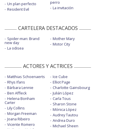
perro
Un plan perfecto
La invitación
Resident Evil
CARTELERA DESTACADOS
Spider-man: Brand
Mother Mary
new day
Motor City
La odisea
ACTORES Y ACTRICES
Matthias Schoenaerts
Ice Cube
Rhys Ifans
Elliot Page
Bárbara Lennie
Charlotte Gainsbourg
Ben Affleck
Julián López
Helena Bonham
Carla Tous
Carter
Sharon Stone
Lily Collins
Mónica López
Morgan Freeman
Audrey Tautou
Joana Ribeiro
Andrea Duro
Vicente Romero
Michael Sheen