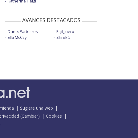
Katherine Heigl
AVANCES DESTACADOS
Dune: Parte tres
El jilguero
Ella McCay
Shrek 5
mienda
Sugiere una web
 privacidad
(
Cambiar
)
Cookies
S