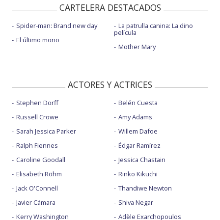
CARTELERA DESTACADOS
Spider-man: Brand new day
La patrulla canina: La dino
película
El último mono
Mother Mary
ACTORES Y ACTRICES
Stephen Dorff
Belén Cuesta
Russell Crowe
Amy Adams
Sarah Jessica Parker
Willem Dafoe
Ralph Fiennes
Édgar Ramírez
Caroline Goodall
Jessica Chastain
Elisabeth Röhm
Rinko Kikuchi
Jack O'Connell
Thandiwe Newton
Javier Cámara
Shiva Negar
Kerry Washington
Adèle Exarchopoulos