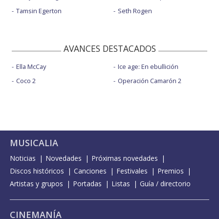
Tamsin Egerton
Seth Rogen
AVANCES DESTACADOS
Ella McCay
Ice age: En ebullición
Coco 2
Operación Camarón 2
MUSICALIA
Noticias
Novedades
Próximas novedades
Discos históricos
Canciones
Festivales
Premios
Artistas y grupos
Portadas
Listas
Guía / directorio
CINEMANÍA