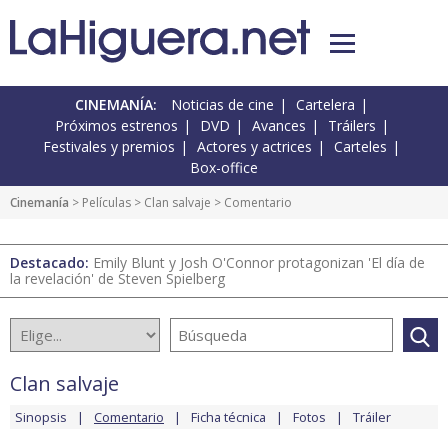
CINEMANÍA:
Noticias de cine
Cartelera
Próximos estrenos
DVD
Avances
Tráilers
Festivales y premios
Actores y actrices
Carteles
Box-office
Cinemanía
> Películas >
Clan salvaje
> Comentario
Destacado:
Emily Blunt y Josh O'Connor protagonizan 'El día de
la revelación' de Steven Spielberg
Clan salvaje
Sinopsis
Comentario
Ficha técnica
Fotos
Tráiler