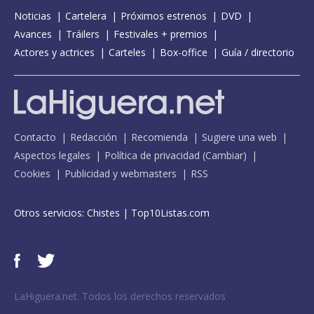
Noticias
Cartelera
Próximos estrenos
DVD
Avances
Tráilers
Festivales + premios
Actores y actrices
Carteles
Box-office
Guía / directorio
Contacto
Redacción
Recomienda
Sugiere una web
Aspectos legales
Política de privacidad
(
Cambiar
)
Cookies
Publicidad y webmasters
RSS
Otros servicios:
Chistes
|
Top10Listas.com
LaHiguera.net. Todos los derechos reservados