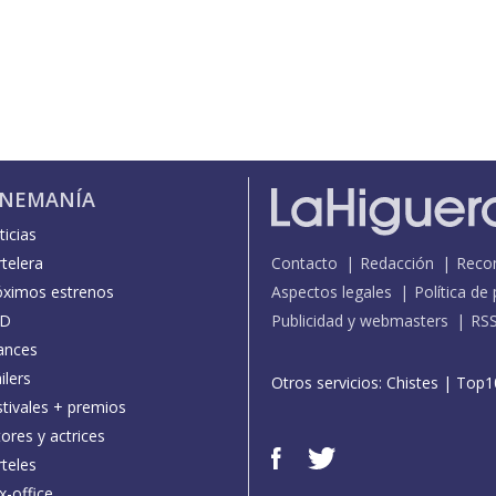
INEMANÍA
icias
telera
Contacto
Redacción
Reco
óximos estrenos
Aspectos legales
Política de
D
Publicidad y webmasters
RS
ances
ilers
Otros servicios:
Chistes
|
Top1
stivales + premios
ores y actrices
teles
x-office