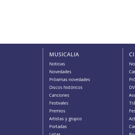
MUSICALIA
C
Noticias
Not
Novedades
Car
Próximas novedades
Pr
Discos históricos
DV
Canciones
Av
Festivales
Trá
Premios
Fe
Artistas y grupos
Act
Portadas
Car
Listas
Bo