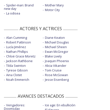
Spider-man: Brand
Mother Mary
new day
Motor City
La odisea
ACTORES Y ACTRICES
Alan Cumming
Diane Keaton
Robert Pattinson
Michael Douglas
Lucía Jiménez
Michael Sheen
Nathan Phillips
Ewan McGregor
Chloë Grace Moretz
Blake Lively
Jackson Rathbone
Joaquin Phoenix
Tilda Swinton
Alicia Vikander
Tyrese Gibson
Tom Cruise
Aina Clotet
Rose McGowan
Noah Emmerich
Jesse Eisenberg
AVANCES DESTACADOS
Vengadores:
Ice age: En ebullición
Doomsday
El jilguero