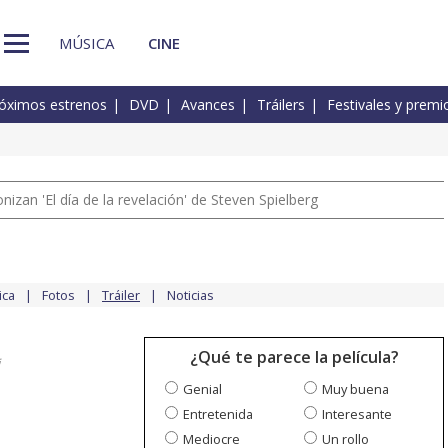
MÚSICA
CINE
óximos estrenos
DVD
Avances
Tráilers
Festivales y premi
izan 'El día de la revelación' de Steven Spielberg
ica
Fotos
Tráiler
Noticias
¿Qué te parece la película?
Genial
Muy buena
Entretenida
Interesante
Mediocre
Un rollo