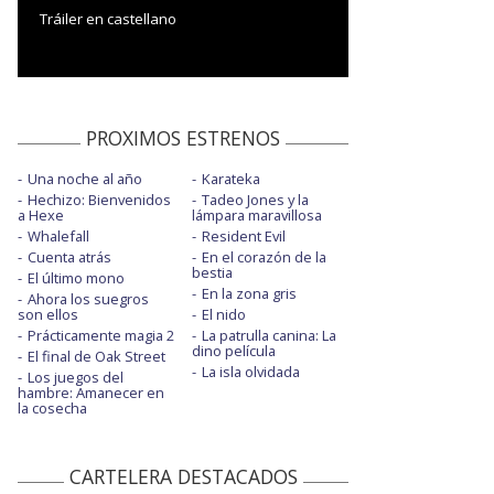
Tráiler en castellano
PROXIMOS ESTRENOS
Una noche al año
Karateka
Hechizo: Bienvenidos
Tadeo Jones y la
a Hexe
lámpara maravillosa
Whalefall
Resident Evil
Cuenta atrás
En el corazón de la
bestia
El último mono
En la zona gris
Ahora los suegros
son ellos
El nido
Prácticamente magia 2
La patrulla canina: La
dino película
El final de Oak Street
La isla olvidada
Los juegos del
hambre: Amanecer en
la cosecha
CARTELERA DESTACADOS