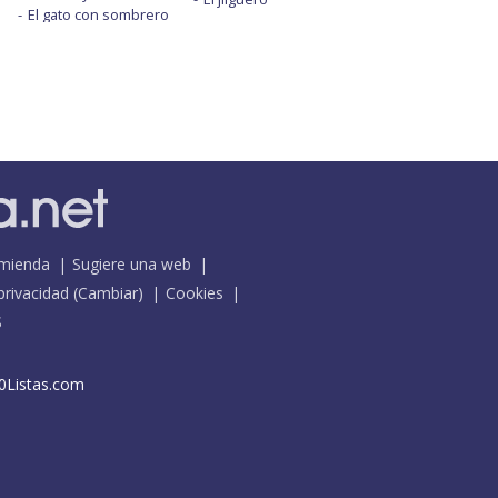
El gato con sombrero
mienda
Sugiere una web
 privacidad
(
Cambiar
)
Cookies
S
0Listas.com