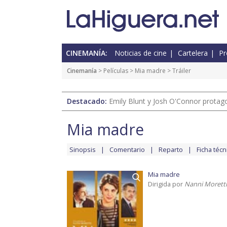
CINEMANÍA:
Noticias de cine
Cartelera
Pr
Cinemanía
> Películas >
Mia madre
> Tráiler
Destacado:
Emily Blunt y Josh O'Connor protagon
Mia madre
Sinopsis
Comentario
Reparto
Ficha técn
Mia madre
Dirigida por
Nanni Moretti