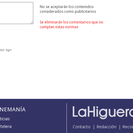
No se aceptarán los contenidos
considerados como publicitarios
Se eliminarán los comentarios que no
cumplan estas normas
<i> <u>
INEMANÍA
icias
telera
Contacto
Redacción
Reco