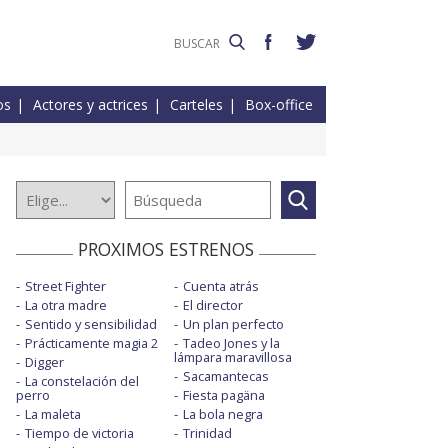
os
Actores y actrices
Carteles
Box-office
PROXIMOS ESTRENOS
Street Fighter
Cuenta atrás
La otra madre
El director
Sentido y sensibilidad
Un plan perfecto
Prácticamente magia 2
Tadeo Jones y la
lámpara maravillosa
Digger
Sacamantecas
La constelación del
perro
Fiesta pagäna
La maleta
La bola negra
Tiempo de victoria
Trinidad