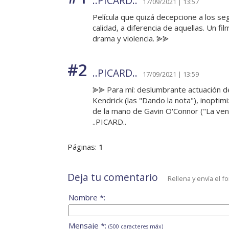
..PICARD..
17/09/2021 | 13:57
Película que quizá decepcione a los se
calidad, a diferencia de aquellas. Un f
drama y violencia. ⪢⪢
#2
..PICARD..
17/09/2021 | 13:59
⪢⪢ Para mí: deslumbrante actuación de
Kendrick (las "Dando la nota"), inoptim
de la mano de Gavin O'Connor ("La ve
..PICARD..
Páginas:
1
Deja tu comentario
Rellena y envía el f
Nombre *:
Mensaje *:
(500 caracteres máx)