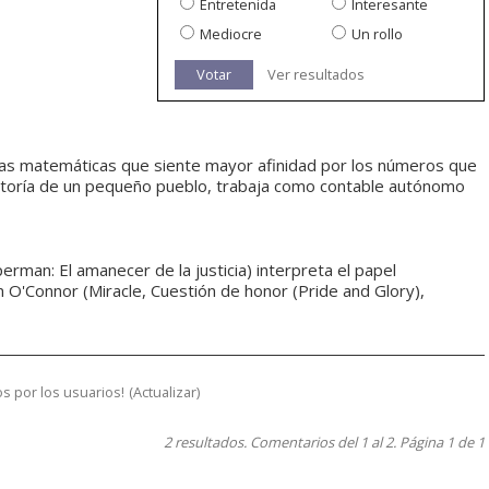
Entretenida
Interesante
Mediocre
Un rollo
Votar
Ver resultados
e las matemáticas que siente mayor afinidad por los números que
estoría de un pequeño pueblo, trabaja como contable autónomo
erman: El amanecer de la justicia) interpreta el papel
n O'Connor (Miracle, Cuestión de honor (Pride and Glory),
s por los usuarios!
(
Actualizar
)
2 resultados. Comentarios del 1 al 2. Página 1 de 1