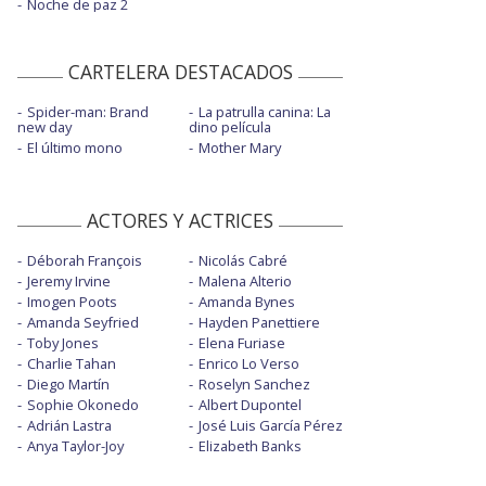
Noche de paz 2
CARTELERA DESTACADOS
Spider-man: Brand
La patrulla canina: La
new day
dino película
El último mono
Mother Mary
ACTORES Y ACTRICES
Déborah François
Nicolás Cabré
Jeremy Irvine
Malena Alterio
Imogen Poots
Amanda Bynes
Amanda Seyfried
Hayden Panettiere
Toby Jones
Elena Furiase
Charlie Tahan
Enrico Lo Verso
Diego Martín
Roselyn Sanchez
Sophie Okonedo
Albert Dupontel
Adrián Lastra
José Luis García Pérez
Anya Taylor-Joy
Elizabeth Banks