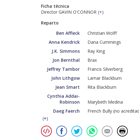
Ficha técnica
Director GAVIN O'CONNOR
(
+
)
Reparto
Ben Affleck
Christian Wolff
Anna Kendrick
Dana Cummings
J.K. Simmons
Ray King
Jon Bernthal
Brax
Jeffrey Tambor
Francis Silverberg
John Lithgow
Lamar Blackburn
Jean Smart
Rita Blackburn
Cynthia Addai-
Robinson
Marybeth Medina
Daeg Faerch
French Bully (no acredita
(
+
)