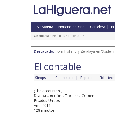
CINEMANÍA:
Noticias de cine
Cartelera
Pr
Cinemanía
> Películas > El contable
Destacado:
Tom Holland y Zendaya en 'Spider-
El contable
Sinopsis
Comentario
Reparto
Ficha técn
(The accountant)
Drama - Acción - Thriller - Crimen
Estados Unidos
Año: 2016
128 minutos