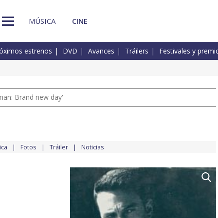
MÚSICA
CINE
óximos estrenos
DVD
Avances
Tráilers
Festivales y premi
man: Brand new day'
ica
Fotos
Tráiler
Noticias