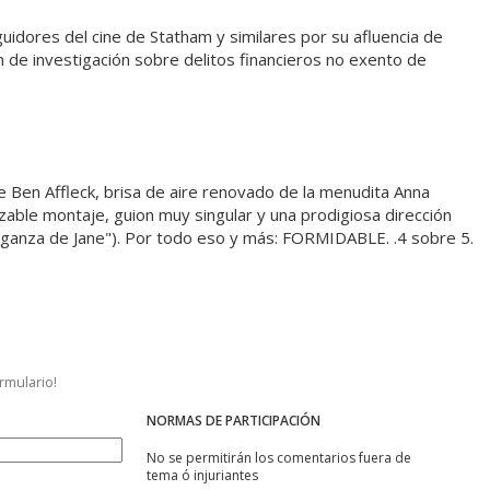
guidores del cine de Statham y similares por su afluencia de
ilm de investigación sobre delitos financieros no exento de
 Ben Affleck, brisa de aire renovado de la menudita Anna
izable montaje, guion muy singular y una prodigiosa dirección
nganza de Jane"). Por todo eso y más: FORMIDABLE. .4 sobre 5.
ormulario!
NORMAS DE PARTICIPACIÓN
No se permitirán los comentarios fuera de
tema ó injuriantes