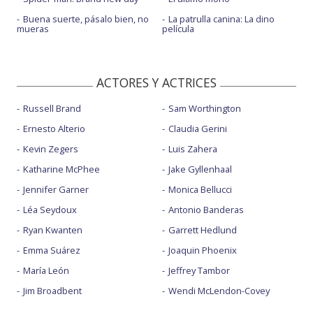
Buena suerte, pásalo bien, no
La patrulla canina: La dino
mueras
película
ACTORES Y ACTRICES
Russell Brand
Sam Worthington
Ernesto Alterio
Claudia Gerini
Kevin Zegers
Luis Zahera
Katharine McPhee
Jake Gyllenhaal
Jennifer Garner
Monica Bellucci
Léa Seydoux
Antonio Banderas
Ryan Kwanten
Garrett Hedlund
Emma Suárez
Joaquin Phoenix
María León
Jeffrey Tambor
Jim Broadbent
Wendi McLendon-Covey