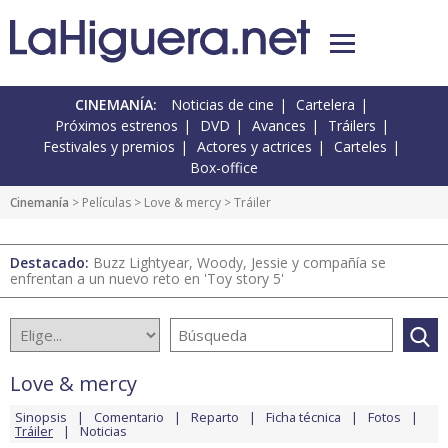
CINEMANÍA:
Noticias de cine
Cartelera
Próximos estrenos
DVD
Avances
Tráilers
Festivales y premios
Actores y actrices
Carteles
Box-office
Cinemanía
> Películas >
Love & mercy
> Tráiler
Destacado:
Buzz Lightyear, Woody, Jessie y compañía se
enfrentan a un nuevo reto en 'Toy story 5'
Love & mercy
Sinopsis
Comentario
Reparto
Ficha técnica
Fotos
Tráiler
Noticias