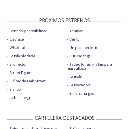
PROXIMOS ESTRENOS
Sentido y sensibilidad
Trinidad
Clayface
Verity
Whalefall
Un plan perfecto
La isla olvidada
Burundanga
El director
Tadeo Jones y la lámpara
maravillosa
Street Fighter
La maleta
El final de Oak Street
La invitación
El nido
En la zona gris
La bola negra
CARTELERA DESTACADOS
Spider-man: Brand new day
El último mono