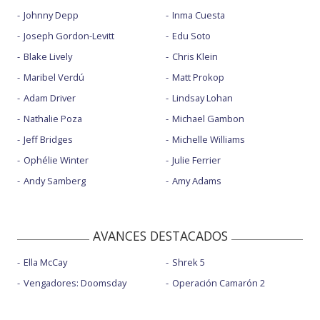
Johnny Depp
Inma Cuesta
Joseph Gordon-Levitt
Edu Soto
Blake Lively
Chris Klein
Maribel Verdú
Matt Prokop
Adam Driver
Lindsay Lohan
Nathalie Poza
Michael Gambon
Jeff Bridges
Michelle Williams
Ophélie Winter
Julie Ferrier
Andy Samberg
Amy Adams
AVANCES DESTACADOS
Ella McCay
Shrek 5
Vengadores: Doomsday
Operación Camarón 2