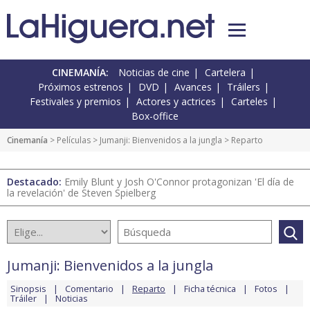
CINEMANÍA:
Noticias de cine
Cartelera
Próximos estrenos
DVD
Avances
Tráilers
Festivales y premios
Actores y actrices
Carteles
Box-office
Cinemanía
> Películas >
Jumanji: Bienvenidos a la jungla
> Reparto
Destacado:
Emily Blunt y Josh O'Connor protagonizan 'El día de
la revelación' de Steven Spielberg
Jumanji: Bienvenidos a la jungla
Sinopsis
Comentario
Reparto
Ficha técnica
Fotos
Tráiler
Noticias