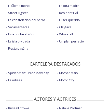
El último mono
La otra madre
Street Fighter
Resident Evil
La constelación del perro
El ser querido
Sacamantecas
Clayface
Una noche al año
Whalefall
La isla olvidada
Un plan perfecto
Fiesta pagäna
CARTELERA DESTACADOS
Spider-man: Brand new day
Mother Mary
La odisea
Motor City
ACTORES Y ACTRICES
Russell Crowe
Natalie Portman