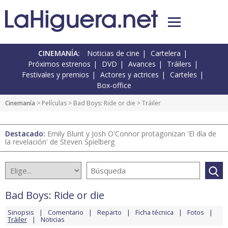
CINEMANÍA:
Noticias de cine
Cartelera
Próximos estrenos
DVD
Avances
Tráilers
Festivales y premios
Actores y actrices
Carteles
Box-office
Cinemanía
> Películas >
Bad Boys: Ride or die
> Tráiler
Destacado:
Emily Blunt y Josh O'Connor protagonizan 'El día de
la revelación' de Steven Spielberg
Bad Boys: Ride or die
Sinopsis
Comentario
Reparto
Ficha técnica
Fotos
Tráiler
Noticias