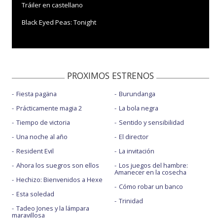
Tráiler en castellano
Black Eyed Peas: Tonight
PROXIMOS ESTRENOS
Fiesta pagäna
Burundanga
Prácticamente magia 2
La bola negra
Tiempo de victoria
Sentido y sensibilidad
Una noche al año
El director
Resident Evil
La invitación
Ahora los suegros son ellos
Los juegos del hambre:
Amanecer en la cosecha
Hechizo: Bienvenidos a Hexe
Cómo robar un banco
Esta soledad
Trinidad
Tadeo Jones y la lámpara
maravillosa