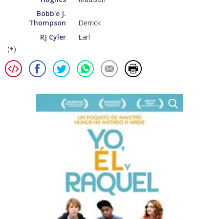
Bobb'e J.
Thompson
Derrick
RJ Cyler
Earl
(
+
)