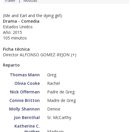
Tráiler
Noticias
(Me and Earl and the dying girl)
Drama - Comedia
Estados Unidos
Año: 2015
105 minutos
Ficha técnica
Director ALFONSO GOMEZ-REJON
(
+
)
Reparto
Thomas Mann
Greg
Olivia Cooke
Rachel
Nick Offerman
Padre de Greg
Connie Britton
Madre de Greg
Molly Shannon
Denise
Jon Bernthal
Sr. McCarthy
Katherine C.
Hughes
Madison