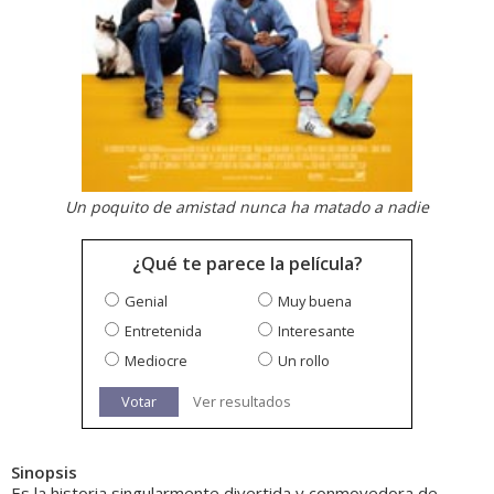
Un poquito de amistad nunca ha matado a nadie
¿Qué te parece la película?
Genial
Muy buena
Entretenida
Interesante
Mediocre
Un rollo
Votar
Ver resultados
Sinopsis
Es la historia singularmente divertida y conmovedora de