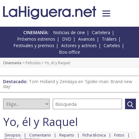
CINEMANÍA:
Noticias de cine
Cartelera
Próximos estrenos
DVD
Avances
Tráilers
Festivales y premios
Actores y actrices
Carteles
Box-office
Cinemanía
> Películas > Yo, él y Raquel
Destacado:
Tom Holland y Zendaya en 'Spider-man: Brand new
day'
Yo, él y Raquel
Sinopsis
Comentario
Reparto
Ficha técnica
Fotos