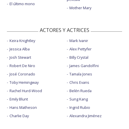
El último mono
Mother Mary
ACTORES Y ACTRICES
Keira Knightley
Mark Ivanir
Jessica Alba
Alex Pettyfer
Josh Stewart
Billy Crystal
Robert De Niro
James Gandolfini
José Coronado
Tamala Jones
Toby Hemingway
Chris Evans
Rachel Hurd-Wood
Belén Rueda
Emily Blunt
Sung Kang
Hans Matheson
Ingrid Rubio
Charlie Day
Alexandra Jiménez