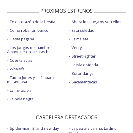
PROXIMOS ESTRENOS
En el corazón de la bestia
Ahora los suegros son ellos
Cómo robar un banco
Esta soledad
Fiesta pagäna
La maleta
Los juegos del hambre:
Verity
Amanecer en la cosecha
Street Fighter
Cuenta atrás
La isla olvidada
Whalefall
Burundanga
Tadeo Jones y la lámpara
maravillosa
Sacamantecas
La invitación
La bola negra
CARTELERA DESTACADOS
Spider-man: Brand new day
La patrulla canina: La dino
película