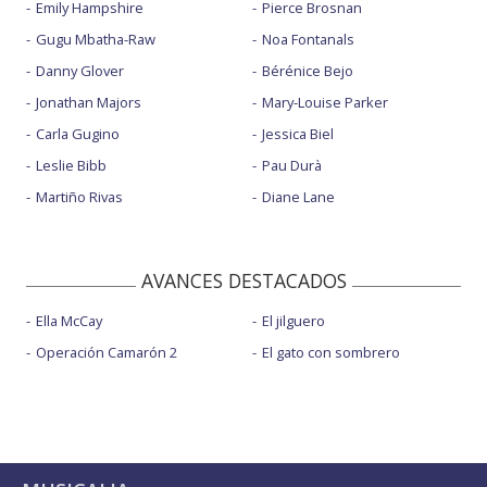
Emily Hampshire
Pierce Brosnan
Gugu Mbatha-Raw
Noa Fontanals
Danny Glover
Bérénice Bejo
Jonathan Majors
Mary-Louise Parker
Carla Gugino
Jessica Biel
Leslie Bibb
Pau Durà
Martiño Rivas
Diane Lane
AVANCES DESTACADOS
Ella McCay
El jilguero
Operación Camarón 2
El gato con sombrero