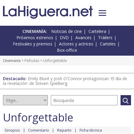
CINEMANÍA:
Noticias de cine
Cartelera
Próximos estrenos
DVD
Avances
Tráilers
Festivales y premios
Actores y actrices
Carteles
Box-office
Cinemanía
> Películas > Unforgettable
Destacado:
Emily Blunt y Josh O'Connor protagonizan 'El día de
la revelación' de Steven Spielberg
Unforgettable
Sinopsis
Comentario
Reparto
Ficha técnica