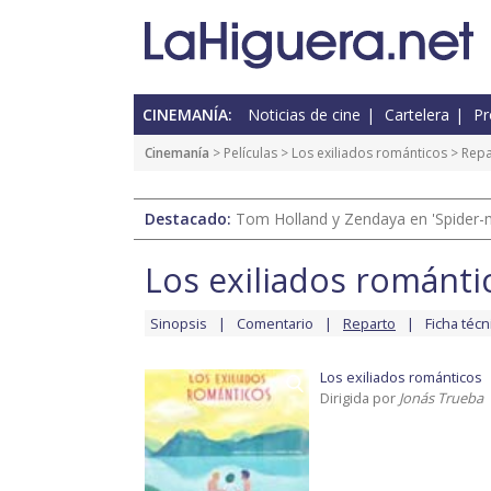
CINEMANÍA:
Noticias de cine
Cartelera
Pr
Cinemanía
> Películas >
Los exiliados románticos
> Repa
Destacado:
Tom Holland y Zendaya en 'Spider-
Los exiliados románti
Sinopsis
Comentario
Reparto
Ficha técn
Los exiliados románticos
Dirigida por
Jonás Trueba