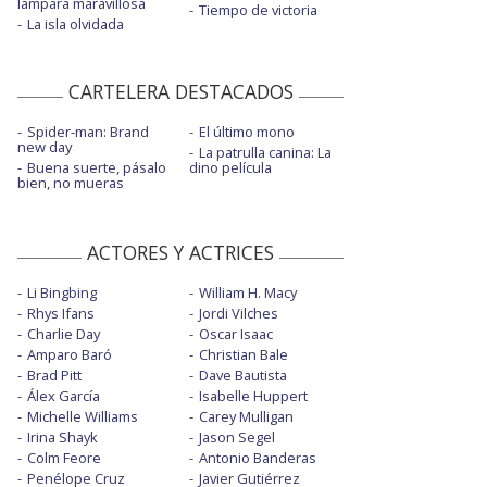
lámpara maravillosa
Tiempo de victoria
La isla olvidada
CARTELERA DESTACADOS
Spider-man: Brand
El último mono
new day
La patrulla canina: La
Buena suerte, pásalo
dino película
bien, no mueras
ACTORES Y ACTRICES
Li Bingbing
William H. Macy
Rhys Ifans
Jordi Vilches
Charlie Day
Oscar Isaac
Amparo Baró
Christian Bale
Brad Pitt
Dave Bautista
Álex García
Isabelle Huppert
Michelle Williams
Carey Mulligan
Irina Shayk
Jason Segel
Colm Feore
Antonio Banderas
Penélope Cruz
Javier Gutiérrez