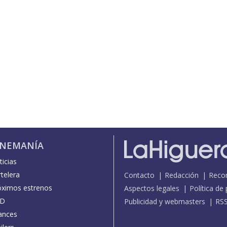
INEMANÍA
icias
telera
Contacto
Redacción
Reco
óximos estrenos
Aspectos legales
Política de
D
Publicidad y webmasters
RS
ances