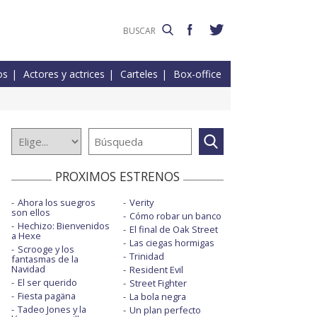
os
Actores y actrices
Carteles
Box-office
PROXIMOS ESTRENOS
Ahora los suegros
Verity
son ellos
Cómo robar un banco
Hechizo: Bienvenidos
El final de Oak Street
a Hexe
Las ciegas hormigas
Scrooge y los
Trinidad
fantasmas de la
Navidad
Resident Evil
El ser querido
Street Fighter
Fiesta pagäna
La bola negra
Tadeo Jones y la
Un plan perfecto