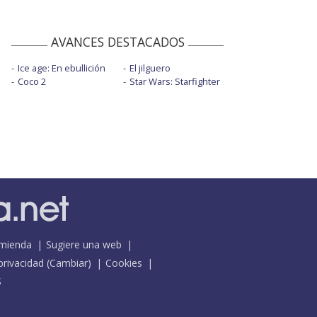
AVANCES DESTACADOS
Ice age: En ebullición
El jilguero
Coco 2
Star Wars: Starfighter
mienda
Sugiere una web
 privacidad
(
Cambiar
)
Cookies
S