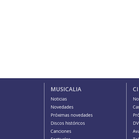
MUSICALIA
C
Noticias
Not
Novedades
Car
Próximas novedades
Pr
Discos históricos
DV
Canciones
Av