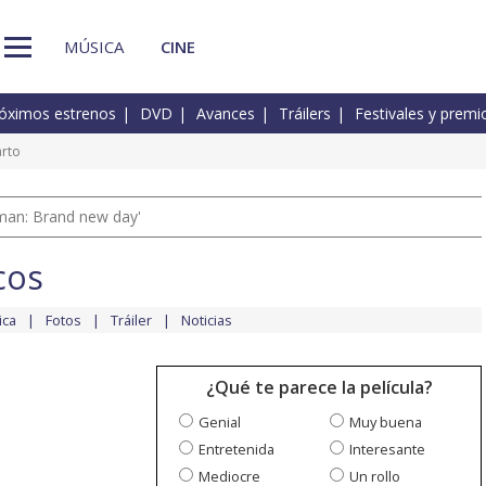
MÚSICA
CINE
óximos estrenos
DVD
Avances
Tráilers
Festivales y premi
rto
man: Brand new day'
cos
ica
Fotos
Tráiler
Noticias
¿Qué te parece la película?
Genial
Muy buena
Entretenida
Interesante
Mediocre
Un rollo