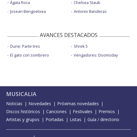
Ágata Roca
Chelsea Staub
Josean Bengoetxea
Antonio Banderas
AVANCES DESTACADOS
Dune: Parte tres
Shrek 5
El gato con sombrero
Vengadores: Doomsday
MUSICALIA
Noticias
Novedades
Próximas novedades
Discos históricos
Canciones
Festivales
Premios
Artistas y grupos
Portadas
Listas
Guía / directorio