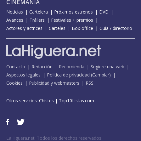
CINEMANÍA
Noticias
Cartelera
Próximos estrenos
DVD
Avances
Tráilers
Festivales + premios
Actores y actrices
Carteles
Box-office
Guía / directorio
Contacto
Redacción
Recomienda
Sugiere una web
Aspectos legales
Política de privacidad
(
Cambiar
)
Cookies
Publicidad y webmasters
RSS
Otros servicios:
Chistes
|
Top10Listas.com
LaHiguera.net. Todos los derechos reservados