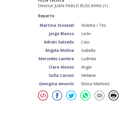
Ficha técnica
Director JUAN PABLO BUSCARINI
(
+
)
Reparto
Martina Stoessel
Violetta / Tini
Jorge Blanco
León
Adrián Salzedo
Caio
Ángela Molina
Isabella
Mercedes Lambre
Ludmila
Clara Alonso
Angie
Sofia Carson
Melanie
Georgina Amorós
Eloisa Martinez