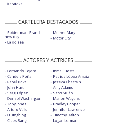
Karateka
CARTELERA DESTACADOS
Spider-man: Brand
Mother Mary
new day
Motor City
La odisea
ACTORES Y ACTRICES
Fernando Tejero
Inma Cuesta
Candela Peña
Patricia López Arnaiz
Raoul Bova
Jessica Chastain
John Hurt
Amy Adams
Sergi López
Santi Millán
Denzel Washington
Marlon Wayans
Toby Jones
Bradley Cooper
Arturo Valls
Jennifer Lawrence
Li Bingbing
Timothy Dalton
Claes Bang
Logan Lerman