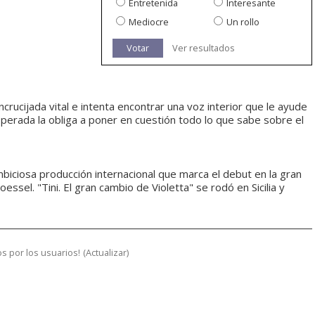
Entretenida
Interesante
Mediocre
Un rollo
Votar
Ver resultados
encrucijada vital e intenta encontrar una voz interior que le ayude
sperada la obliga a poner en cuestión todo lo que sabe sobre el
 ambiciosa producción internacional que marca el debut en la gran
toessel. "Tini. El gran cambio de Violetta" se rodó en Sicilia y
s por los usuarios!
(
Actualizar
)