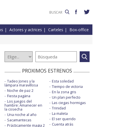
os
Actores y actrices
Carteles
Box-office
PROXIMOS ESTRENOS
Tadeo Jones y la
Esta soledad
lámpara maravillosa
Tiempo de victoria
Noche de paz 2
En la zona gris
Fiesta pagäna
Un plan perfecto
Los juegos del
Las ciegas hormigas
hambre: Amanecer en
Trinidad
la cosecha
La maleta
Una noche al año
El ser querido
Sacamantecas
Cuenta atrás
Prácticamente magia 2