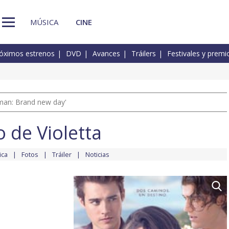
MÚSICA
CINE
óximos estrenos
DVD
Avances
Tráilers
Festivales y premi
man: Brand new day'
o de Violetta
ica
Fotos
Tráiler
Noticias