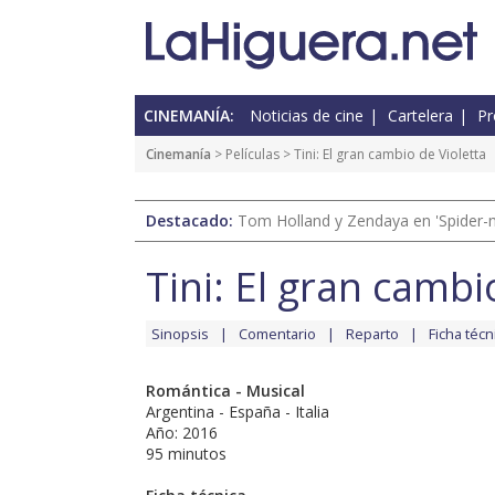
CINEMANÍA:
Noticias de cine
Cartelera
Pr
Cinemanía
> Películas > Tini: El gran cambio de Violetta
Destacado:
Tom Holland y Zendaya en 'Spider-
Tini: El gran cambi
Sinopsis
Comentario
Reparto
Ficha técn
Romántica - Musical
Argentina - España - Italia
Año: 2016
95 minutos