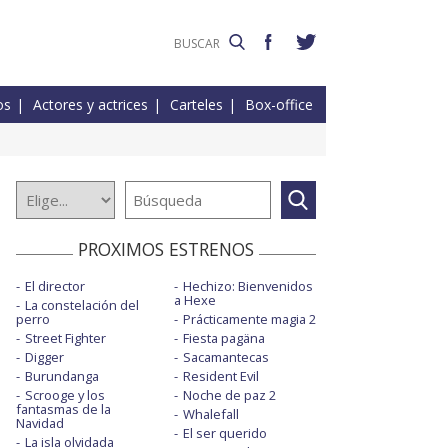
os
Actores y actrices
Carteles
Box-office
PROXIMOS ESTRENOS
El director
Hechizo: Bienvenidos
a Hexe
La constelación del
perro
Prácticamente magia 2
Street Fighter
Fiesta pagäna
Digger
Sacamantecas
Burundanga
Resident Evil
Scrooge y los
Noche de paz 2
fantasmas de la
Whalefall
Navidad
El ser querido
La isla olvidada