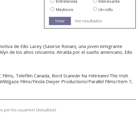
Entretenida
Interesante
Mediocre
Un rollo
Votar
Ver resultados
tiva de Eilis Lacey (Saoirse Ronan), una joven inmigrante
klyn de los años cincuenta. Atraída por el sueño americano, Eilis
C Films, Telefilm Canada, Bord Scannán Na Héireann/The Irish
Wildgaze Films/Finola Dwyer Productions/Parallel Films/Item 7,
s por los usuarios!
(
Actualizar
)