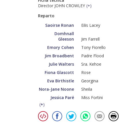
Ficha técnica
Director JOHN CROWLEY
(
+
)
Reparto
Saoirse Ronan
Eilis Lacey
Domhnall
Gleeson
Jim Farrell
Emory Cohen
Tony Fiorello
Jim Broadbent
Padre Flood
Julie Walters
Sra. Kehoe
Fiona Glascott
Rose
Eva Birthistle
Georgina
Nora-Jane Noone
Sheila
Jessica Paré
Miss Fortini
(
+
)