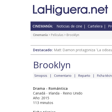
CINEMANÍA:
Noticias de cine
Cartelera
Pr
Cinemanía
> Películas > Brooklyn
Destacado:
Matt Damon protagoniza 'La odisea'
Brooklyn
Sinopsis
Comentario
Reparto
Ficha técn
Drama - Romántica
Canadá - Irlanda - Reino Unido
Año: 2015
113 minutos