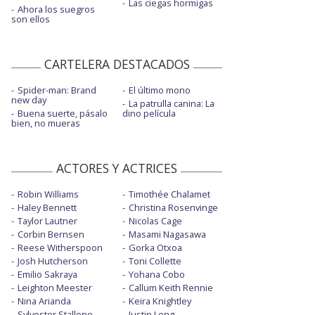
Las ciegas hormigas
Ahora los suegros
son ellos
CARTELERA DESTACADOS
Spider-man: Brand
El último mono
new day
La patrulla canina: La
Buena suerte, pásalo
dino película
bien, no mueras
ACTORES Y ACTRICES
Robin Williams
Timothée Chalamet
Haley Bennett
Christina Rosenvinge
Taylor Lautner
Nicolas Cage
Corbin Bernsen
Masami Nagasawa
Reese Witherspoon
Gorka Otxoa
Josh Hutcherson
Toni Collette
Emilio Sakraya
Yohana Cobo
Leighton Meester
Callum Keith Rennie
Nina Arianda
Keira Knightley
Sylvester Stallone
Justin Long