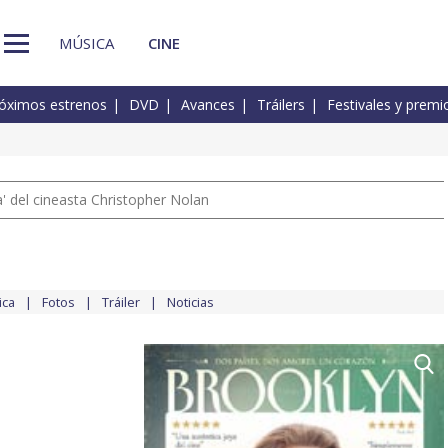
MÚSICA
CINE
óximos estrenos
DVD
Avances
Tráilers
Festivales y premi
 del cineasta Christopher Nolan
ica
Fotos
Tráiler
Noticias