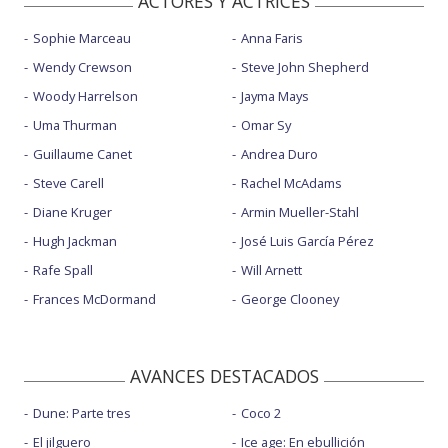
ACTORES Y ACTRICES
Sophie Marceau
Anna Faris
Wendy Crewson
Steve John Shepherd
Woody Harrelson
Jayma Mays
Uma Thurman
Omar Sy
Guillaume Canet
Andrea Duro
Steve Carell
Rachel McAdams
Diane Kruger
Armin Mueller-Stahl
Hugh Jackman
José Luis García Pérez
Rafe Spall
Will Arnett
Frances McDormand
George Clooney
AVANCES DESTACADOS
Dune: Parte tres
Coco 2
El jilguero
Ice age: En ebullición