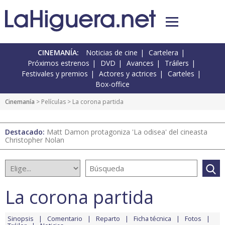
CINEMANÍA:
Noticias de cine
Cartelera
Próximos estrenos
DVD
Avances
Tráilers
Festivales y premios
Actores y actrices
Carteles
Box-office
Cinemanía
> Películas > La corona partida
Destacado:
Matt Damon protagoniza 'La odisea' del cineasta
Christopher Nolan
La corona partida
Sinopsis
Comentario
Reparto
Ficha técnica
Fotos