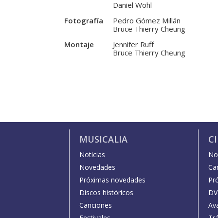
Daniel Wohl
Fotografía
Pedro Gómez Millán
Bruce Thierry Cheung
Montaje
Jennifer Ruff
Bruce Thierry Cheung
MUSICALIA
C
Noticias
Not
Novedades
Car
Próximas novedades
Pr
Discos históricos
DV
Canciones
Av
Festivales
Trá