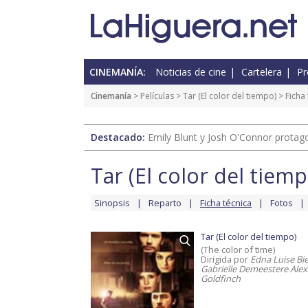
CINEMANÍA:
Noticias de cine
Cartelera
Pr
Cinemanía
> Películas >
Tar (El color del tiempo)
> Ficha 
Destacado:
Emily Blunt y Josh O'Connor protagon
Tar (El color del tiemp
Sinopsis
Reparto
Ficha técnica
Fotos
Tar (El color del tiempo)
(The color of time)
Dirigida por
Edna Luise Bie
Gabrielle Demeestere Ale
Goldfinch