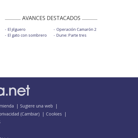
AVANCES DESTACADOS
El jilguero
Operación Camarón 2
El gato con sombrero
Dune: Parte tres
mienda
Sugiere una web
 privacidad
(
Cambiar
)
Cookies
S