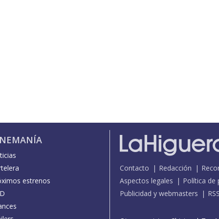
INEMANÍA
icias
telera
Contacto
Redacción
Reco
óximos estrenos
Aspectos legales
Política de
D
Publicidad y webmasters
RS
ances
ilers