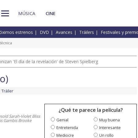
MÚSICA
CINE
óximos estrenos
DVD
Avances
Tráilers
Festivales y premi
técnica
izan 'El día de la revelación' de Steven Spielberg
o)
Tráiler
¿Qué te parece la película?
sold Sarah-Violet Bliss
Genial
Muy buena
xis Gambis Brooke
Entretenida
Interesante
Mediocre
Un rollo