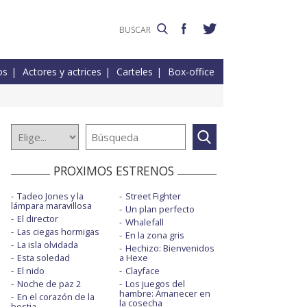
os
Actores y actrices
Carteles
Box-office
PROXIMOS ESTRENOS
Tadeo Jones y la
Street Fighter
lámpara maravillosa
Un plan perfecto
El director
Whalefall
Las ciegas hormigas
En la zona gris
La isla olvidada
Hechizo: Bienvenidos
Esta soledad
a Hexe
El nido
Clayface
Noche de paz 2
Los juegos del
hambre: Amanecer en
En el corazón de la
la cosecha
bestia