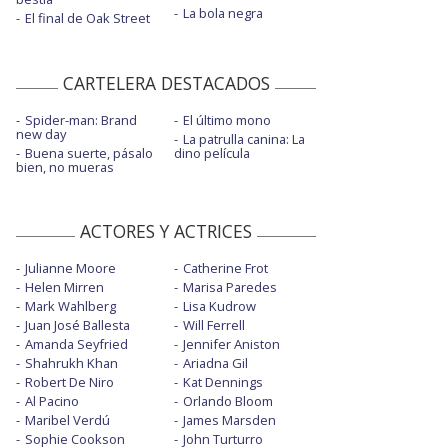
La bola negra
El final de Oak Street
CARTELERA DESTACADOS
Spider-man: Brand
El último mono
new day
La patrulla canina: La
Buena suerte, pásalo
dino película
bien, no mueras
ACTORES Y ACTRICES
Julianne Moore
Catherine Frot
Helen Mirren
Marisa Paredes
Mark Wahlberg
Lisa Kudrow
Juan José Ballesta
Will Ferrell
Amanda Seyfried
Jennifer Aniston
Shahrukh Khan
Ariadna Gil
Robert De Niro
Kat Dennings
Al Pacino
Orlando Bloom
Maribel Verdú
James Marsden
Sophie Cookson
John Turturro