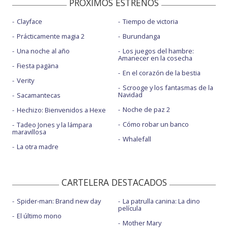
PROXIMOS ESTRENOS
Clayface
Tiempo de victoria
Prácticamente magia 2
Burundanga
Una noche al año
Los juegos del hambre:
Amanecer en la cosecha
Fiesta pagäna
En el corazón de la bestia
Verity
Scrooge y los fantasmas de la
Navidad
Sacamantecas
Noche de paz 2
Hechizo: Bienvenidos a Hexe
Cómo robar un banco
Tadeo Jones y la lámpara
maravillosa
Whalefall
La otra madre
CARTELERA DESTACADOS
Spider-man: Brand new day
La patrulla canina: La dino
película
El último mono
Mother Mary