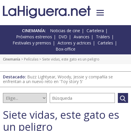
CINEMANÍA:
Noticias de cine
Cartelera
Próximos estrenos
DVD
Avances
Tráilers
Festivales y premios
Actores y actrices
Carteles
Box-office
Cinemanía
> Películas > Siete vidas, este gato es un peligro
Destacado:
Buzz Lightyear, Woody, Jessie y compañía se
enfrentan a un nuevo reto en 'Toy story 5'
Siete vidas, este gato es
un peligro