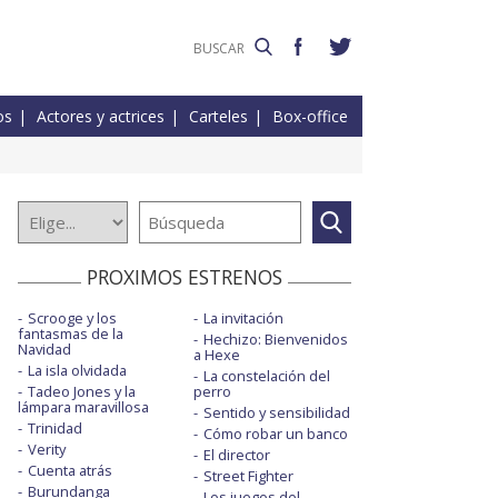
os
Actores y actrices
Carteles
Box-office
PROXIMOS ESTRENOS
Scrooge y los
La invitación
fantasmas de la
Hechizo: Bienvenidos
Navidad
a Hexe
La isla olvidada
La constelación del
Tadeo Jones y la
perro
lámpara maravillosa
Sentido y sensibilidad
Trinidad
Cómo robar un banco
Verity
El director
Cuenta atrás
Street Fighter
Burundanga
Los juegos del