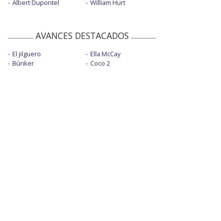
Albert Dupontel
William Hurt
AVANCES DESTACADOS
El jilguero
Ella McCay
Búnker
Coco 2