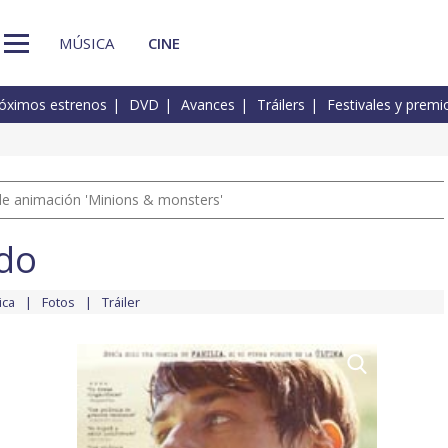
MÚSICA
CINE
óximos estrenos
DVD
Avances
Tráilers
Festivales y premi
a de animación 'Minions & monsters'
ndo
ica
Fotos
Tráiler