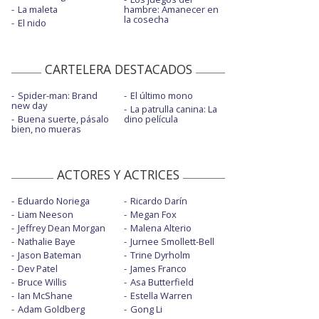
La maleta
hambre: Amanecer en
la cosecha
El nido
CARTELERA DESTACADOS
Spider-man: Brand
El último mono
new day
La patrulla canina: La
Buena suerte, pásalo
dino película
bien, no mueras
ACTORES Y ACTRICES
Eduardo Noriega
Ricardo Darín
Liam Neeson
Megan Fox
Jeffrey Dean Morgan
Malena Alterio
Nathalie Baye
Jurnee Smollett-Bell
Jason Bateman
Trine Dyrholm
Dev Patel
James Franco
Bruce Willis
Asa Butterfield
Ian McShane
Estella Warren
Adam Goldberg
Gong Li