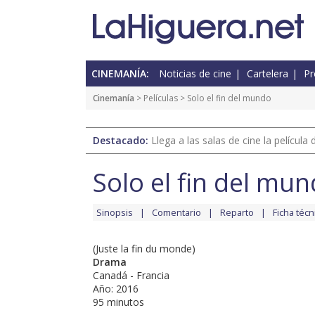
CINEMANÍA:
Noticias de cine
Cartelera
Pr
Cinemanía
> Películas > Solo el fin del mundo
Destacado:
Llega a las salas de cine la películ
Solo el fin del mu
Sinopsis
Comentario
Reparto
Ficha técn
(Juste la fin du monde)
Drama
Canadá - Francia
Año: 2016
95 minutos