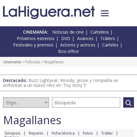
CINEMANÍA:
Noticias de cine
Cartelera
Próximos estrenos
DVD
Avances
Tráilers
Festivales y premios
Actores y actrices
Carteles
Box-office
Cinemanía
> Películas > Magallanes
Destacado:
Buzz Lightyear, Woody, Jessie y compañía se
enfrentan a un nuevo reto en 'Toy story 5'
Magallanes
Sinopsis
Reparto
Ficha técnica
Fotos
Tráiler