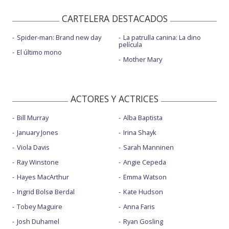
CARTELERA DESTACADOS
Spider-man: Brand new day
La patrulla canina: La dino
película
El último mono
Mother Mary
ACTORES Y ACTRICES
Bill Murray
Alba Baptista
January Jones
Irina Shayk
Viola Davis
Sarah Manninen
Ray Winstone
Angie Cepeda
Hayes MacArthur
Emma Watson
Ingrid Bolsø Berdal
Kate Hudson
Tobey Maguire
Anna Faris
Josh Duhamel
Ryan Gosling