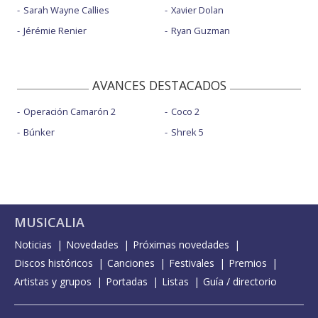
Sarah Wayne Callies
Xavier Dolan
Jérémie Renier
Ryan Guzman
AVANCES DESTACADOS
Operación Camarón 2
Coco 2
Búnker
Shrek 5
MUSICALIA
Noticias
Novedades
Próximas novedades
Discos históricos
Canciones
Festivales
Premios
Artistas y grupos
Portadas
Listas
Guía / directorio