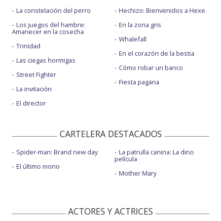
La constelación del perro
Hechizo: Bienvenidos a Hexe
Los juegos del hambre:
En la zona gris
Amanecer en la cosecha
Whalefall
Trinidad
En el corazón de la bestia
Las ciegas hormigas
Cómo robar un banco
Street Fighter
Fiesta pagäna
La invitación
El director
CARTELERA DESTACADOS
Spider-man: Brand new day
La patrulla canina: La dino
película
El último mono
Mother Mary
ACTORES Y ACTRICES