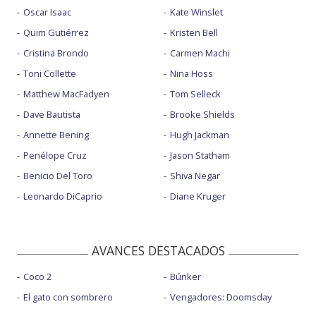
Oscar Isaac
Kate Winslet
Quim Gutiérrez
Kristen Bell
Cristina Brondo
Carmen Machi
Toni Collette
Nina Hoss
Matthew MacFadyen
Tom Selleck
Dave Bautista
Brooke Shields
Annette Bening
Hugh Jackman
Penélope Cruz
Jason Statham
Benicio Del Toro
Shiva Negar
Leonardo DiCaprio
Diane Kruger
AVANCES DESTACADOS
Coco 2
Búnker
El gato con sombrero
Vengadores: Doomsday