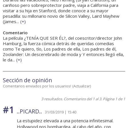
cariñoso pero sobreprotector padre, viaja a California para
visitar a su hija en Stanford, donde conoce a su mayor
pesadilla: su millonario novio de Silicon Valley, Laird Mayhew
(James...
(
+
)
Comentario
La película ¿TENÍA QUE SER ÉL?, del coescritor/director John
Hamburg, la fuerza cómica detrás de queridas comedias
como Te quiero, tío, Los padres de ella, Los padres de él,
Zoolander: Un descerebrado de moda y Y entonces llegó ella,
le da...
(
+
)
Sección de opinión
Comentarios enviados por los usuarios!
(
Actualizar
)
3 resultados. Comentarios del 1 al 3. Página 1 de 1
#1
..PICARD..
31/03/2019 | 15:40
La estupidez elevada a una potencia infinitesimal.
Hollywood nos bombardea, al cabo del año, con