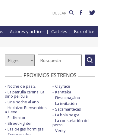
os
Actores y actrices
Carteles
Box-office
PROXIMOS ESTRENOS
Noche de paz 2
Clayface
La patrulla canina: La
Karateka
dino película
Fiesta pagäna
Una noche al año
La invitación
Hechizo: Bienvenidos
Sacamantecas
a Hexe
La bola negra
El director
La constelación del
Street Fighter
perro
Las ciegas hormigas
Verity
Scrooge y los