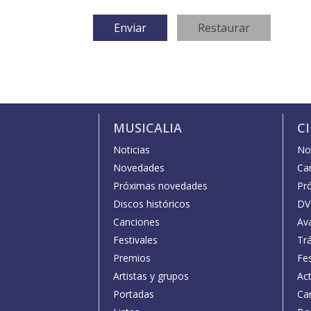
MUSICALIA
C
Noticias
Not
Novedades
Car
Próximas novedades
Pr
Discos históricos
DV
Canciones
Av
Festivales
Trá
Premios
Fe
Artistas y grupos
Act
Portadas
Car