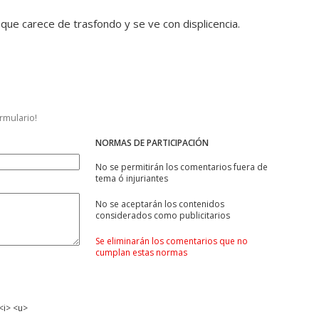
 que carece de trasfondo y se ve con displicencia.
ormulario!
NORMAS DE PARTICIPACIÓN
No se permitirán los comentarios fuera de
tema ó injuriantes
No se aceptarán los contenidos
considerados como publicitarios
Se eliminarán los comentarios que no
cumplan estas normas
<i> <u>