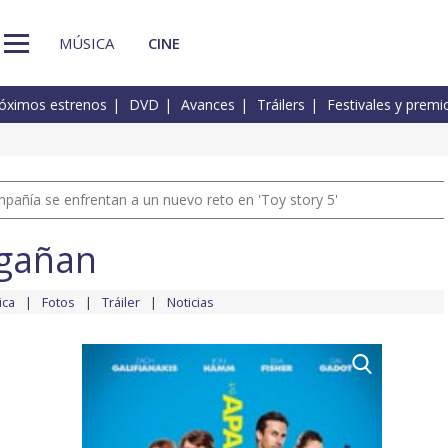
MÚSICA
CINE
óximos estrenos
DVD
Avances
Tráilers
Festivales y premi
pañía se enfrentan a un nuevo reto en 'Toy story 5'
ngañan
ica
Fotos
Tráiler
Noticias