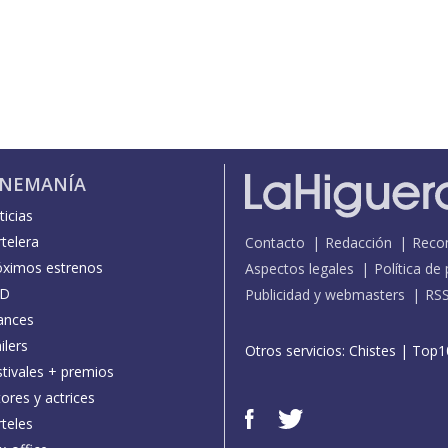
INEMANÍA
icias
telera
Contacto
Redacción
Reco
óximos estrenos
Aspectos legales
Política de
D
Publicidad y webmasters
RS
ances
ilers
Otros servicios:
Chistes
|
Top1
stivales + premios
ores y actrices
teles