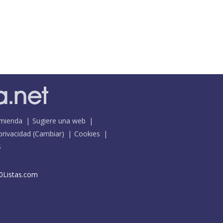
mienda
Sugiere una web
 privacidad
(
Cambiar
)
Cookies
S
0Listas.com