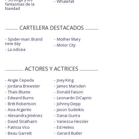
Whalefall
fantasmas de la
Navidad
CARTELERA DESTACADOS
Spider-man: Brand
Mother Mary
new day
Motor City
La odisea
ACTORES Y ACTRICES
Angie Cepeda
Joey King
Jordana Brewster
James Marsden
Thaïs Blume
Donald Faison
Edward Burns
Leonardo DiCaprio
Britt Robertson
Johnny Depp
Asia Argento
Jason Sudeikis
Alexandra Jiménez
Danai Gurira
David Strathairn
Vanessa Hessler
Patricia Vico
Ed Helms
Beau Garrett
Gerard Butler