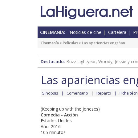
CINEMANÍA:
Noticias de cine
Cartelera
Pr
Cinemanía
> Películas > Las apariencias engañan
Destacado:
Buzz Lightyear, Woody, Jessie y com
Las apariencias e
Sinopsis
Comentario
Reparto
Ficha técn
(Keeping up with the Joneses)
Comedia - Acción
Estados Unidos
Año: 2016
105 minutos