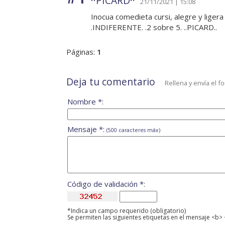
··PICARD··
21/11/2021 | 15:08
Inocua comedieta cursi, alegre y ligera
.INDIFERENTE. .2 sobre 5. ..PICARD..
Páginas:
1
Deja tu comentario
Rellena y envía el f
Nombre *:
Mensaje *:
(500 caracteres máx)
Código de validación *:
*Indica un campo requerido (obligatorio)
Se permiten las siguientes etiquetas en el mensaje <b> 