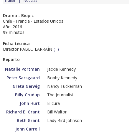
Tráiler
Noticias
Drama - Biopic
Chile - Francia - Estados Unidos
Año: 2016
99 minutos
Ficha técnica
Director PABLO LARRAÍN
(
+
)
Reparto
Natalie Portman
Jackie Kennedy
Peter Sarsgaard
Bobby Kennedy
Greta Gerwig
Nancy Tuckerman
Billy Crudup
The Journalist
John Hurt
El cura
Richard E. Grant
Bill Walton
Beth Grant
Lady Bird Johnson
John Carroll