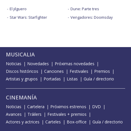
El jilguero
Dune: Parte tres
Star Wars: Starfighter
Vengadores: Doomsday
MUSICALIA
Noticias
Novedades
Próximas novedades
Discos históricos
Canciones
Festivales
Premios
Artistas y grupos
Portadas
Listas
Guía / directorio
CINEMANÍA
Noticias
Cartelera
Próximos estrenos
DVD
Avances
Tráilers
Festivales + premios
Actores y actrices
Carteles
Box-office
Guía / directorio