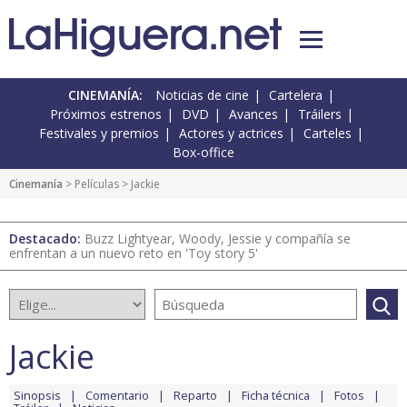
CINEMANÍA:
Noticias de cine
Cartelera
Próximos estrenos
DVD
Avances
Tráilers
Festivales y premios
Actores y actrices
Carteles
Box-office
Cinemanía
> Películas > Jackie
Destacado:
Buzz Lightyear, Woody, Jessie y compañía se
enfrentan a un nuevo reto en 'Toy story 5'
Jackie
Sinopsis
Comentario
Reparto
Ficha técnica
Fotos