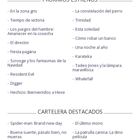
En la zona gris
La constelación del perro
Tiempo de victoria
Trinidad
Los juegos del hambre:
Esta soledad
Amanecer en la cosecha
Cómo robar un banco
El director
Una noche al año
Fiesta pagäna
Karateka
Scrooge y los fantasmas de la
Navidad
Tadeo Jones y la lámpara
maravillosa
Resident Evil
Whalefall
Digger
Hechizo: Bienvenidos a Hexe
CARTELERA DESTACADOS
Spider-man: Brand new day
El último mono
Buena suerte, pásalo bien, no
La patrulla canina: La dino
mueras
película