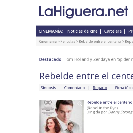
CINEMANÍA:
Noticias de cine
Cartelera
Pr
Cinemanía
> Películas >
Rebelde entre el centeno
> Repa
Destacado:
Tom Holland y Zendaya en 'Spider-
Rebelde entre el cent
Sinopsis
Comentario
Reparto
Ficha técn
Rebelde entre el centeno
(Rebel in the Rye)
Dirigida por
Danny Strong