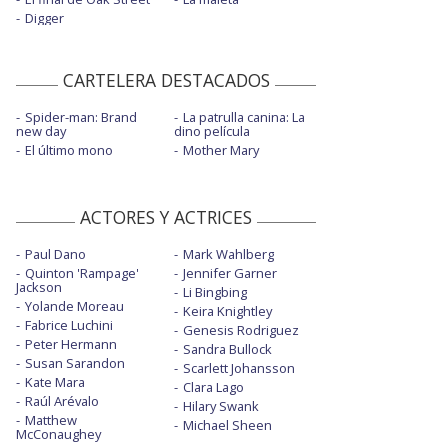
Digger
CARTELERA DESTACADOS
Spider-man: Brand
La patrulla canina: La
new day
dino película
El último mono
Mother Mary
ACTORES Y ACTRICES
Paul Dano
Mark Wahlberg
Quinton 'Rampage'
Jennifer Garner
Jackson
Li Bingbing
Yolande Moreau
Keira Knightley
Fabrice Luchini
Genesis Rodriguez
Peter Hermann
Sandra Bullock
Susan Sarandon
Scarlett Johansson
Kate Mara
Clara Lago
Raúl Arévalo
Hilary Swank
Matthew
Michael Sheen
McConaughey