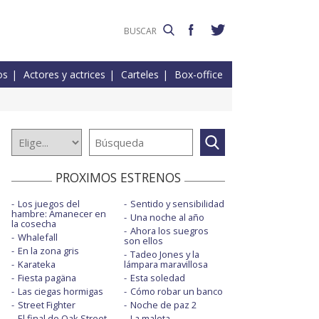
os
Actores y actrices
Carteles
Box-office
PROXIMOS ESTRENOS
Los juegos del
Sentido y sensibilidad
hambre: Amanecer en
Una noche al año
la cosecha
Ahora los suegros
Whalefall
son ellos
En la zona gris
Tadeo Jones y la
Karateka
lámpara maravillosa
Fiesta pagäna
Esta soledad
Las ciegas hormigas
Cómo robar un banco
Street Fighter
Noche de paz 2
El final de Oak Street
La maleta