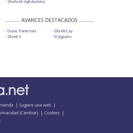
Shohreh Aghdashloo
AVANCES DESTACADOS
Dune: Parte tres
Ella McCay
Shrek 5
El jilguero
mienda
Sugiere una web
 privacidad
(
Cambiar
)
Cookies
S