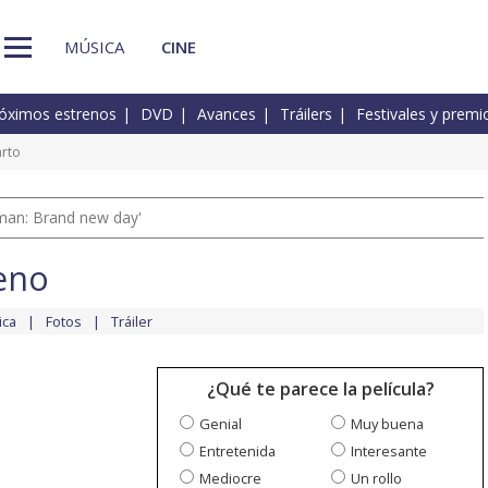
MÚSICA
CINE
óximos estrenos
DVD
Avances
Tráilers
Festivales y premi
rto
man: Brand new day'
eno
ica
Fotos
Tráiler
¿Qué te parece la película?
Genial
Muy buena
Entretenida
Interesante
Mediocre
Un rollo