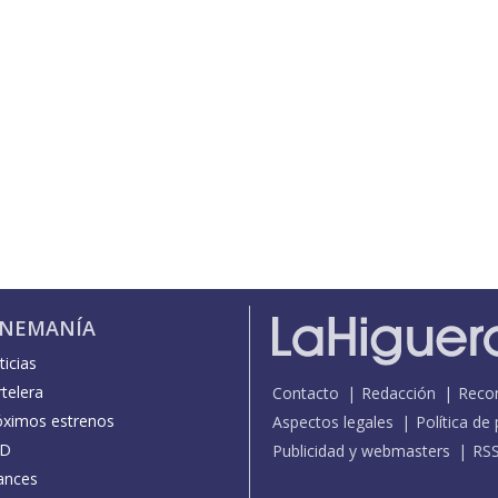
INEMANÍA
icias
telera
Contacto
Redacción
Reco
óximos estrenos
Aspectos legales
Política de
D
Publicidad y webmasters
RS
ances