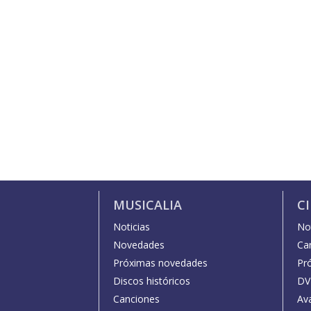
MUSICALIA
C
Noticias
Not
Novedades
Car
Próximas novedades
Pr
Discos históricos
DV
Canciones
Av