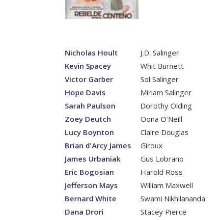
Nicholas Hoult
J.D. Salinger
Kevin Spacey
Whit Burnett
Victor Garber
Sol Salinger
Hope Davis
Miriam Salinger
Sarah Paulson
Dorothy Olding
Zoey Deutch
Oona O'Neill
Lucy Boynton
Claire Douglas
Brian d'Arcy James
Giroux
James Urbaniak
Gus Lobrano
Eric Bogosian
Harold Ross
Jefferson Mays
William Maxwell
Bernard White
Swami Nikhilananda
Dana Drori
Stacey Pierce