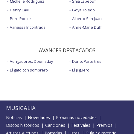
Michelle Rodriguez
Shia Labeouf
Henry Cavill
Goya Toledo
Pere Ponce
Alberto San Juan
Vanessa Incontrada
Anne-Marie Duff
AVANCES DESTACADOS
Vengadores: Doomsday
Dune: Parte tres
El gato con sombrero
El jilguero
MUSICALIA
Noticias
Novedades
Próximas novedades
Discos históricos
Canciones
Festivales
Premios
Artistas y grupos
Portadas
Listas
Guía / directorio