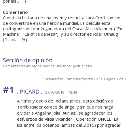
por las...
(
+
)
Comentario
Cuenta la historia de una joven y resuelta Lara Croft camino
de convertirse en una heroína mundial. La película está
protagonizada por la ganadora del Oscar Alicia Vikander ("Ex
Machina", "La chica danesa"), y su director es Roar Uthaug
("La ola...
(
+
)
Sección de opinión
Comentarios enviados por los usuarios!
(
Actualizar
)
1 resultados. Comentarios del 1 al 1. Página 1 de 1
#1
..PICARD..
27/03/2019 | 18:48
A ritmo y estilo de Indiana Jones, esta edición de
Tomb Raider carece de ángel y sin que nos haga
olvidar a Angelina Jolie. Aun así, se agradecen los
esfuerzos de Alicia Vikander ( Operación UNCLE, La
luz entre los océanos, ambas del 2.015) por agradar