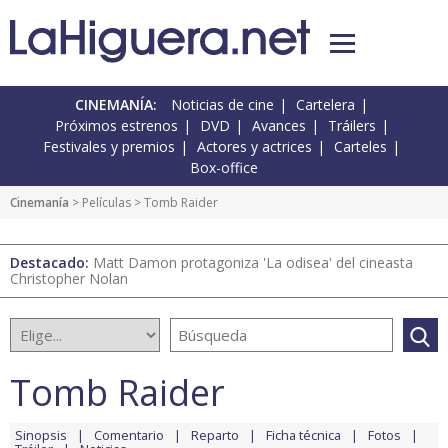
CINEMANÍA:
Noticias de cine
Cartelera
Próximos estrenos
DVD
Avances
Tráilers
Festivales y premios
Actores y actrices
Carteles
Box-office
Cinemanía
> Películas > Tomb Raider
Destacado:
Matt Damon protagoniza 'La odisea' del cineasta
Christopher Nolan
Tomb Raider
Sinopsis
Comentario
Reparto
Ficha técnica
Fotos