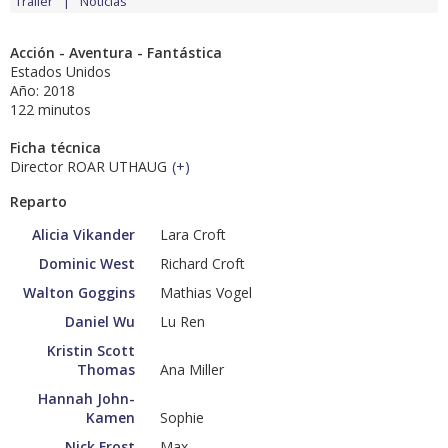
Tráiler
Noticias
Acción - Aventura - Fantástica
Estados Unidos
Año: 2018
122 minutos
Ficha técnica
Director ROAR UTHAUG
(
+
)
Reparto
Alicia Vikander
Lara Croft
Dominic West
Richard Croft
Walton Goggins
Mathias Vogel
Daniel Wu
Lu Ren
Kristin Scott
Thomas
Ana Miller
Hannah John-
Kamen
Sophie
Nick Frost
Max