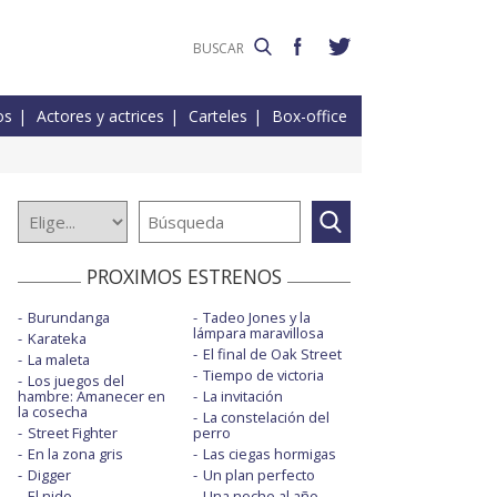
os
Actores y actrices
Carteles
Box-office
PROXIMOS ESTRENOS
Burundanga
Tadeo Jones y la
lámpara maravillosa
Karateka
El final de Oak Street
La maleta
Tiempo de victoria
Los juegos del
hambre: Amanecer en
La invitación
la cosecha
La constelación del
Street Fighter
perro
En la zona gris
Las ciegas hormigas
Digger
Un plan perfecto
El nido
Una noche al año