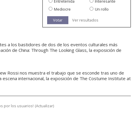
Entretenida
Interesante
Mediocre
Un rollo
Votar
Ver resultados
tes a los bastidores de dos de los eventos culturales más
ación de China: Through The Looking Glass, la exposición de
rew Rossi nos muestra el trabajo que se esconde tras uno de
a escena internacional, la exposición de The Costume Institute at
s por los usuarios!
(
Actualizar
)