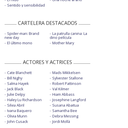
Sentido y sensibilidad
CARTELERA DESTACADOS
Spider-man: Brand
La patrulla canina: La
new day
dino película
El último mono
Mother Mary
ACTORES Y ACTRICES
Cate Blanchett
Mads Mikkelsen
Bill Nighy
Sylvester Stallone
Salma Hayek
Robert Pattinson
Jack Black
Val Kilmer
Julie Delpy
Hiam Abbass
Haley Lu Richardson
Josephine Langford
Silvia Abril
Susana Abaitua
Ivana Baquero
Samantha Bee
Olivia Munn
Debra Messing
John Cusack
Jordi Mollà