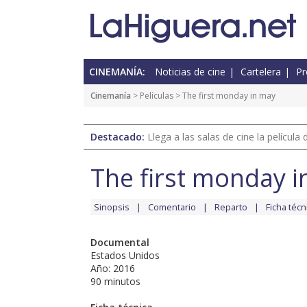
CINEMANÍA:
Noticias de cine
Cartelera
Pr
Cinemanía
> Películas > The first monday in may
Destacado:
Llega a las salas de cine la películ
The first monday 
Sinopsis
Comentario
Reparto
Ficha técn
Documental
Estados Unidos
Año: 2016
90 minutos