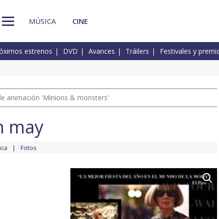
MÚSICA
CINE
óximos estrenos
DVD
Avances
Tráilers
Festivales y premi
a de animación 'Minions & monsters'
in may
ica
Fotos