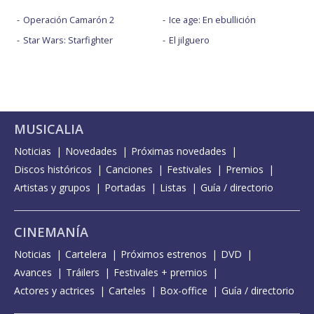
Operación Camarón 2
Ice age: En ebullición
Star Wars: Starfighter
El jilguero
MUSICALIA
Noticias
Novedades
Próximas novedades
Discos históricos
Canciones
Festivales
Premios
Artistas y grupos
Portadas
Listas
Guía / directorio
CINEMANÍA
Noticias
Cartelera
Próximos estrenos
DVD
Avances
Tráilers
Festivales + premios
Actores y actrices
Carteles
Box-office
Guía / directorio