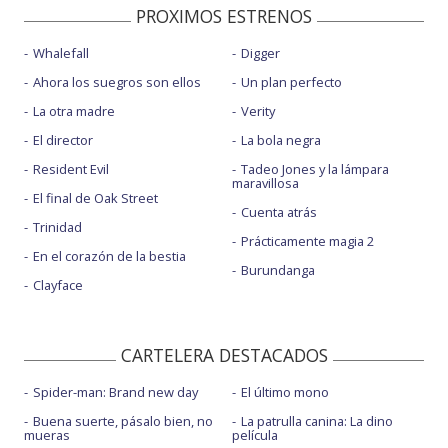
PROXIMOS ESTRENOS
Whalefall
Digger
Ahora los suegros son ellos
Un plan perfecto
La otra madre
Verity
El director
La bola negra
Resident Evil
Tadeo Jones y la lámpara
maravillosa
El final de Oak Street
Cuenta atrás
Trinidad
Prácticamente magia 2
En el corazón de la bestia
Burundanga
Clayface
CARTELERA DESTACADOS
Spider-man: Brand new day
El último mono
Buena suerte, pásalo bien, no
La patrulla canina: La dino
mueras
película