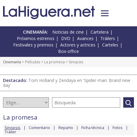
CINEMANÍA:
Noticias de cine
Cartelera
Próximos estrenos
DVD
Avances
Tráilers
Festivales y premios
Actores y actrices
Carteles
Box-office
Cinemanía
> Películas >
La promesa
> Sinopsis
Destacado:
Tom Holland y Zendaya en 'Spider-man: Brand new
day'
La promesa
Sinopsis
Comentario
Reparto
Ficha técnica
Fotos
Tráiler