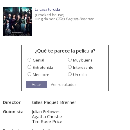
La casa torcida
(Crooked house)
Dirigida por
Gilles Paquet-Brenner
¿Qué te parece la película?
Genial
Muy buena
Entretenida
Interesante
Mediocre
Un rollo
Votar
Ver resultados
Director
Gilles Paquet-Brenner
Guionista
Julian Fellowes
Agatha Christie
Tim Rose Price