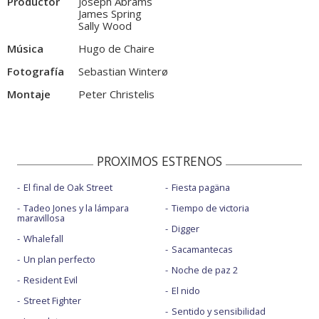
Productor
Joseph Abrams
James Spring
Sally Wood
Música
Hugo de Chaire
Fotografía
Sebastian Winterø
Montaje
Peter Christelis
PROXIMOS ESTRENOS
El final de Oak Street
Fiesta pagäna
Tadeo Jones y la lámpara
Tiempo de victoria
maravillosa
Digger
Whalefall
Sacamantecas
Un plan perfecto
Noche de paz 2
Resident Evil
El nido
Street Fighter
Sentido y sensibilidad