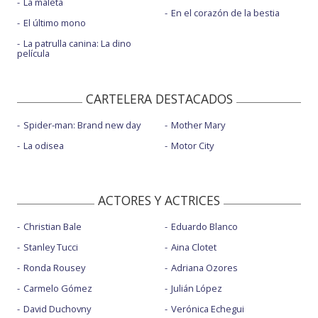
La maleta
En el corazón de la bestia
El último mono
La patrulla canina: La dino
película
CARTELERA DESTACADOS
Spider-man: Brand new day
Mother Mary
La odisea
Motor City
ACTORES Y ACTRICES
Christian Bale
Eduardo Blanco
Stanley Tucci
Aina Clotet
Ronda Rousey
Adriana Ozores
Carmelo Gómez
Julián López
David Duchovny
Verónica Echegui