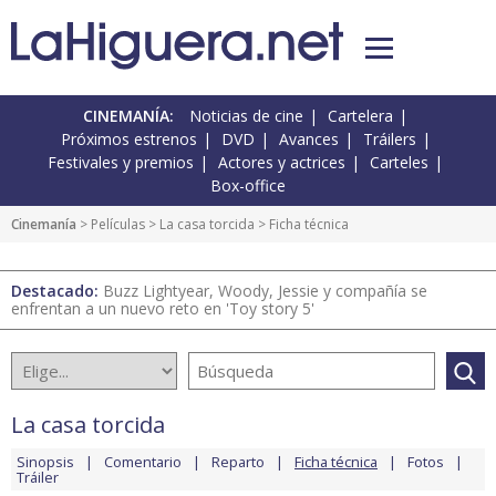
CINEMANÍA:
Noticias de cine
Cartelera
Próximos estrenos
DVD
Avances
Tráilers
Festivales y premios
Actores y actrices
Carteles
Box-office
Cinemanía
> Películas >
La casa torcida
> Ficha técnica
Destacado:
Buzz Lightyear, Woody, Jessie y compañía se
enfrentan a un nuevo reto en 'Toy story 5'
La casa torcida
Sinopsis
Comentario
Reparto
Ficha técnica
Fotos
Tráiler