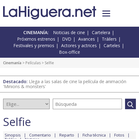
CINEMANÍA:
Noticias de cine
Cartelera
Próximos estrenos
DVD
Avances
Tráilers
Festivales y premios
Actores y actrices
Carteles
Box-office
Cinemanía
> Películas > Selfie
Destacado:
Llega a las salas de cine la película de animación
'Minions & monsters'
Selfie
Sinopsis
Comentario
Reparto
Ficha técnica
Fotos