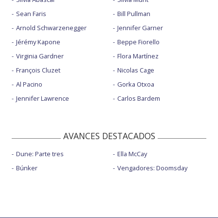
Sean Faris
Bill Pullman
Arnold Schwarzenegger
Jennifer Garner
Jérémy Kapone
Beppe Fiorello
Virginia Gardner
Flora Martínez
François Cluzet
Nicolas Cage
Al Pacino
Gorka Otxoa
Jennifer Lawrence
Carlos Bardem
AVANCES DESTACADOS
Dune: Parte tres
Ella McCay
Búnker
Vengadores: Doomsday