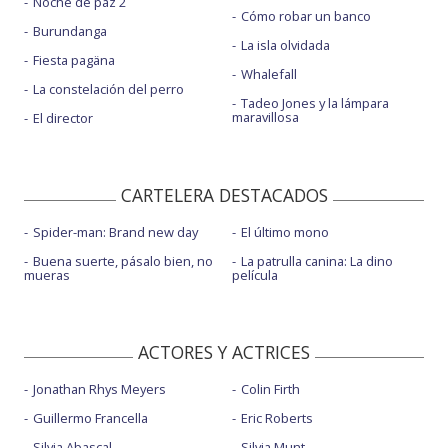
Noche de paz 2
Cómo robar un banco
Burundanga
La isla olvidada
Fiesta pagäna
Whalefall
La constelación del perro
Tadeo Jones y la lámpara
maravillosa
El director
CARTELERA DESTACADOS
Spider-man: Brand new day
El último mono
Buena suerte, pásalo bien, no
La patrulla canina: La dino
mueras
película
ACTORES Y ACTRICES
Jonathan Rhys Meyers
Colin Firth
Guillermo Francella
Eric Roberts
Silvia Abascal
Silvia Munt