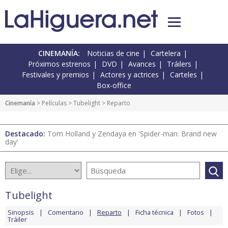
CINEMANÍA:
Noticias de cine
Cartelera
Próximos estrenos
DVD
Avances
Tráilers
Festivales y premios
Actores y actrices
Carteles
Box-office
Cinemanía
> Películas >
Tubelight
> Reparto
Destacado:
Tom Holland y Zendaya en 'Spider-man: Brand new
day'
Tubelight
Sinopsis
Comentario
Reparto
Ficha técnica
Fotos
Tráiler