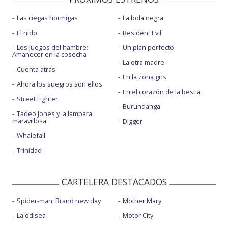
Las ciegas hormigas
La bola negra
El nido
Resident Evil
Los juegos del hambre:
Un plan perfecto
Amanecer en la cosecha
La otra madre
Cuenta atrás
En la zona gris
Ahora los suegros son ellos
En el corazón de la bestia
Street Fighter
Burundanga
Tadeo Jones y la lámpara
maravillosa
Digger
Whalefall
Trinidad
CARTELERA DESTACADOS
Spider-man: Brand new day
Mother Mary
La odisea
Motor City