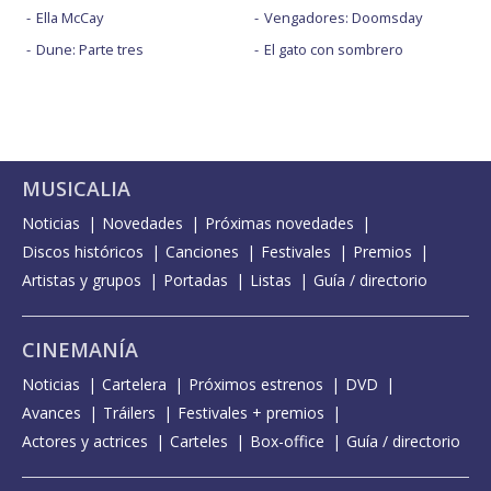
Ella McCay
Vengadores: Doomsday
Dune: Parte tres
El gato con sombrero
MUSICALIA
Noticias
Novedades
Próximas novedades
Discos históricos
Canciones
Festivales
Premios
Artistas y grupos
Portadas
Listas
Guía / directorio
CINEMANÍA
Noticias
Cartelera
Próximos estrenos
DVD
Avances
Tráilers
Festivales + premios
Actores y actrices
Carteles
Box-office
Guía / directorio