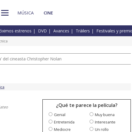
MÚSICA
CINE
óximos estrenos
DVD
Avances
Tráilers
Festivales y premi
cnica
 del cineasta Christopher Nolan
ica
¿Qué te parece la película?
Mateo
Genial
Muy buena
Entretenida
Interesante
Mediocre
Un rollo