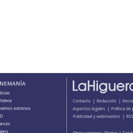
INEMANÍA
icias
telera
Contacto
Redacción
Reco
óximos estrenos
Aspectos legales
Política de
D
Publicidad y webmasters
RS
ances
ilers
Otros servicios:
Chistes
|
Top1