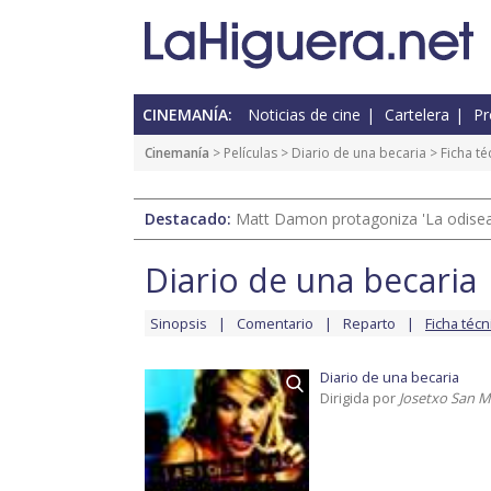
CINEMANÍA:
Noticias de cine
Cartelera
Pr
Cinemanía
> Películas >
Diario de una becaria
> Ficha té
Destacado:
Matt Damon protagoniza 'La odisea'
Diario de una becaria
Sinopsis
Comentario
Reparto
Ficha técn
Diario de una becaria
Dirigida por
Josetxo San 