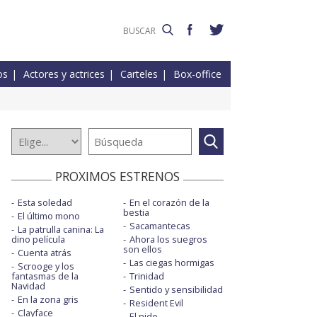
os
Actores y actrices
Carteles
Box-office
PROXIMOS ESTRENOS
Esta soledad
En el corazón de la
bestia
El último mono
Sacamantecas
La patrulla canina: La
dino película
Ahora los suegros
son ellos
Cuenta atrás
Las ciegas hormigas
Scrooge y los
fantasmas de la
Trinidad
Navidad
Sentido y sensibilidad
En la zona gris
Resident Evil
Clayface
El nido