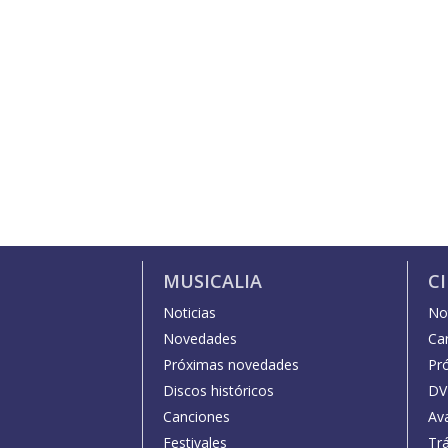
MUSICALIA
C
Noticias
Not
Novedades
Car
Próximas novedades
Pr
Discos históricos
DV
Canciones
Av
Festivales
Trá