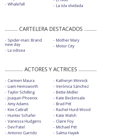
Whalefall
La isla olvidada
CARTELERA DESTACADOS
Spider-man: Brand
Mother Mary
new day
Motor City
La odisea
ACTORES Y ACTRICES
Carmen Maura
Katheryn Winnick
Liam Hemsworth
Verónica Sánchez
Taylor Schilling
Bette Midler
Joaquin Phoenix
Kate Beckinsale
Amy Adams
Brad Pitt
Kim Cattrall
Rachel Hurd-Wood
Hunter Schafer
Kate Walsh
Vanessa Hudgens
Claire Foy
Dev Patel
Michael Pitt
Antonio Garrido
Salma Hayek