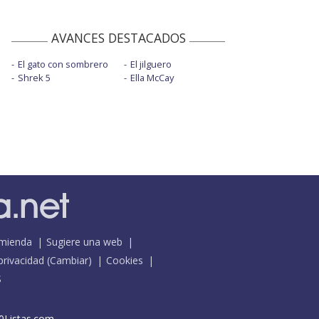
AVANCES DESTACADOS
El gato con sombrero
El jilguero
Shrek 5
Ella McCay
mienda
Sugiere una web
 privacidad
(
Cambiar
)
Cookies
S
0Listas.com