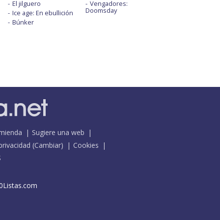
El jilguero
Vengadores:
Doomsday
Ice age: En ebullición
Búnker
mienda
Sugiere una web
 privacidad
(
Cambiar
)
Cookies
S
0Listas.com