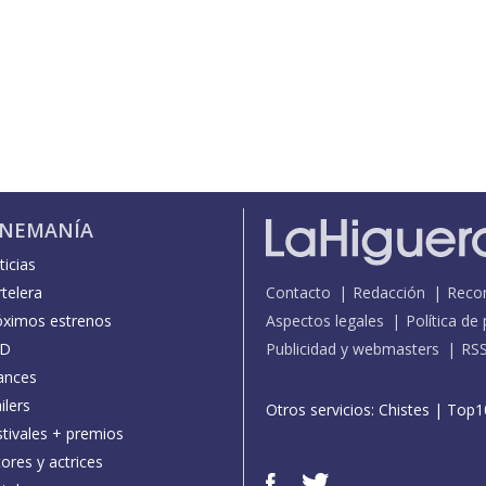
INEMANÍA
icias
telera
Contacto
Redacción
Reco
óximos estrenos
Aspectos legales
Política de
D
Publicidad y webmasters
RS
ances
ilers
Otros servicios:
Chistes
|
Top1
stivales + premios
ores y actrices