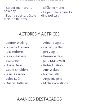
Spider-man: Brand
El último mono
new day
La patrulla canina: La
Buena suerte, pásalo
dino película
bien, no mueras
ACTORES Y ACTRICES
Leonor Watling
Adriana Ugarte
Jemaine Clement
Catherine Bell
Julia Roberts
Jon Voight
Jason Statham
Bérénice Bejo
Eva Green
Jane Krakowski
Bruce Dern
Robert Patrick
Cobie Smulders
Amr Waked
Jean Dujardin
Nicola Peltz
Loles León
Angelina Jolie
Dustin Hoffman
Michaela Watkins
AVANCES DESTACADOS