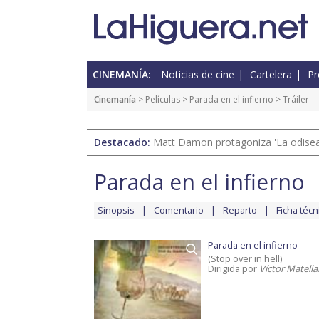
CINEMANÍA:
Noticias de cine
Cartelera
Pr
Cinemanía
> Películas >
Parada en el infierno
> Tráiler
Destacado:
Matt Damon protagoniza 'La odisea'
Parada en el infierno
Sinopsis
Comentario
Reparto
Ficha técn
Parada en el infierno
(Stop over in hell)
Dirigida por
Víctor Matell