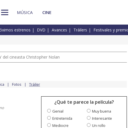
MÚSICA
CINE
óximos estrenos
DVD
Avances
Tráilers
Festivales y premi
 del cineasta Christopher Nolan
ica
Fotos
Tráiler
¿Qué te parece la película?
ano
Genial
Muy buena
Entretenida
Interesante
Mediocre
Un rollo