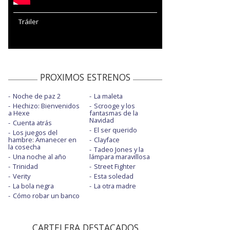
Tráiler
PROXIMOS ESTRENOS
Noche de paz 2
La maleta
Hechizo: Bienvenidos
Scrooge y los
a Hexe
fantasmas de la
Navidad
Cuenta atrás
El ser querido
Los juegos del
hambre: Amanecer en
Clayface
la cosecha
Tadeo Jones y la
Una noche al año
lámpara maravillosa
Trinidad
Street Fighter
Verity
Esta soledad
La bola negra
La otra madre
Cómo robar un banco
CARTELERA DESTACADOS