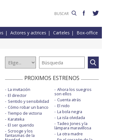
os
Actores y actrices
Carteles
Box-office
PROXIMOS ESTRENOS
La invitación
Ahora los suegros
son ellos
El director
Cuenta atrás
Sentido y sensibilidad
El nido
Cómo robar un banco
La bola negra
Tiempo de victoria
La isla olvidada
Karateka
Tadeo Jones y la
El ser querido
lámpara maravillosa
Scrooge y los
La otra madre
fantasmas de la
Navidad
En el corazón de la