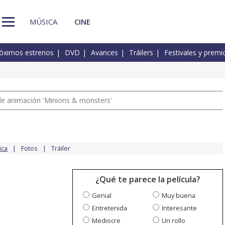
MÚSICA
CINE
óximos estrenos
DVD
Avances
Tráilers
Festivales y premi
a de animación 'Minions & monsters'
ica
Fotos
Tráiler
¿Qué te parece la película?
Genial
Muy buena
Entretenida
Interesante
Mediocre
Un rollo