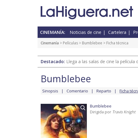
CINEMANÍA:
Noticias de cine
Cartelera
Pr
Cinemanía
> Películas >
Bumblebee
> Ficha técnica
Destacado:
Llega a las salas de cine la películ
Bumblebee
Sinopsis
Comentario
Reparto
Ficha técn
Bumblebee
Dirigida por
Travis Knight