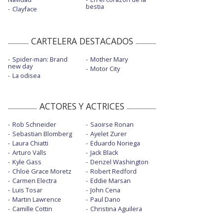
bestia
Clayface
CARTELERA DESTACADOS
Spider-man: Brand
Mother Mary
new day
Motor City
La odisea
ACTORES Y ACTRICES
Rob Schneider
Saoirse Ronan
Sebastian Blomberg
Ayelet Zurer
Laura Chiatti
Eduardo Noriega
Arturo Valls
Jack Black
Kyle Gass
Denzel Washington
Chloë Grace Moretz
Robert Redford
Carmen Electra
Eddie Marsan
Luis Tosar
John Cena
Martin Lawrence
Paul Dano
Camille Cottin
Christina Aguilera