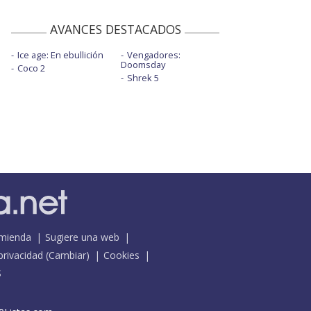
AVANCES DESTACADOS
Ice age: En ebullición
Vengadores:
Doomsday
Coco 2
Shrek 5
mienda
Sugiere una web
 privacidad
(
Cambiar
)
Cookies
S