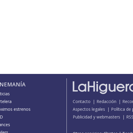
INEMANÍA
icias
telera
Contacto
Redacción
Reco
óximos estrenos
Aspectos legales
Política de
D
Publicidad y webmasters
RS
ances
ilers