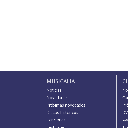
MUSICALIA
C
Noticias
Not
Novedades
Car
Próximas novedades
Pr
Discos históricos
DV
Canciones
Av
Festivales
Trá