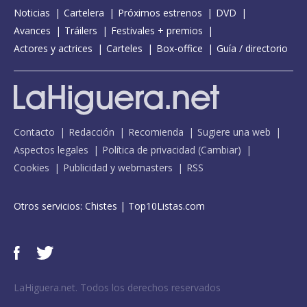
Noticias
Cartelera
Próximos estrenos
DVD
Avances
Tráilers
Festivales + premios
Actores y actrices
Carteles
Box-office
Guía / directorio
Contacto
Redacción
Recomienda
Sugiere una web
Aspectos legales
Política de privacidad
(
Cambiar
)
Cookies
Publicidad y webmasters
RSS
Otros servicios:
Chistes
|
Top10Listas.com
LaHiguera.net. Todos los derechos reservados