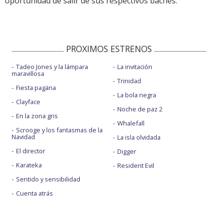
oportunidad de salir de sus respectivos baches.
PROXIMOS ESTRENOS
Tadeo Jones y la lámpara
La invitación
maravillosa
Trinidad
Fiesta pagäna
La bola negra
Clayface
Noche de paz 2
En la zona gris
Whalefall
Scrooge y los fantasmas de la
Navidad
La isla olvidada
El director
Digger
Karateka
Resident Evil
Sentido y sensibilidad
Cuenta atrás