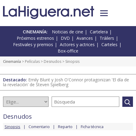
CINEMANÍA:
Noticias de cine
Cartelera
Próximos estrenos
DVD
Avances
Tráilers
Festivales y premios
Actores y actrices
Carteles
Box-office
Cinemanía
> Películas >
Desnudos
> Sinopsis
Destacado:
Emily Blunt y Josh O'Connor protagonizan 'El día de
la revelación' de Steven Spielberg
Desnudos
Sinopsis
Comentario
Reparto
Ficha técnica