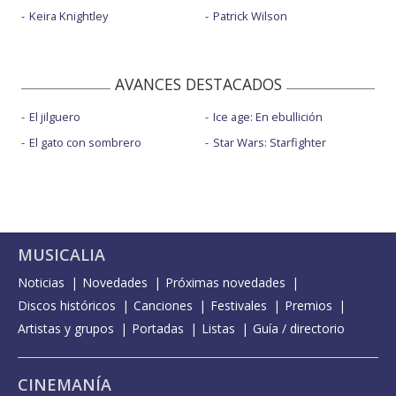
Keira Knightley
Patrick Wilson
AVANCES DESTACADOS
El jilguero
Ice age: En ebullición
El gato con sombrero
Star Wars: Starfighter
MUSICALIA
Noticias
Novedades
Próximas novedades
Discos históricos
Canciones
Festivales
Premios
Artistas y grupos
Portadas
Listas
Guía / directorio
CINEMANÍA