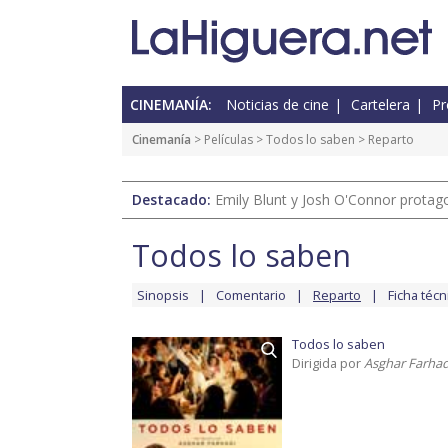
CINEMANÍA:
Noticias de cine
Cartelera
Pr
Cinemanía
> Películas >
Todos lo saben
> Reparto
Destacado:
Emily Blunt y Josh O'Connor protagon
Todos lo saben
Sinopsis
Comentario
Reparto
Ficha técn
Todos lo saben
Dirigida por
Asghar Farhad