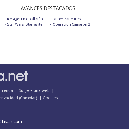
AVANCES DESTACADOS
Ice age: En ebullición
Dune: Parte tres
Star Wars: Starfighter
Operación Camarón 2
mienda
Sugiere una web
 privacidad
(
Cambiar
)
Cookies
S
0Listas.com