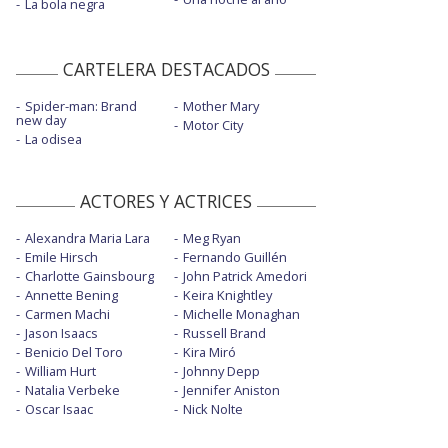
La bola negra
CARTELERA DESTACADOS
Spider-man: Brand
Mother Mary
new day
Motor City
La odisea
ACTORES Y ACTRICES
Alexandra Maria Lara
Meg Ryan
Emile Hirsch
Fernando Guillén
Charlotte Gainsbourg
John Patrick Amedori
Annette Bening
Keira Knightley
Carmen Machi
Michelle Monaghan
Jason Isaacs
Russell Brand
Benicio Del Toro
Kira Miró
William Hurt
Johnny Depp
Natalia Verbeke
Jennifer Aniston
Oscar Isaac
Nick Nolte