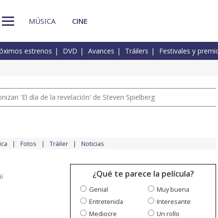
MÚSICA
CINE
óximos estrenos
DVD
Avances
Tráilers
Festivales y premi
izan 'El día de la revelación' de Steven Spielberg
ica
Fotos
Tráiler
Noticias
¿Qué te parece la película?
i
Genial
Muy buena
Entretenida
Interesante
Mediocre
Un rollo