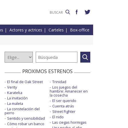
os
Actores y actrices
Carteles
Box-office
PROXIMOS ESTRENOS
El final de Oak Street
Trinidad
Verity
Los juegos del
hambre: Amanecer en
Karateka
la cosecha
La invitación
El ser querido
La maleta
Cuenta atrás
La constelación del
Street Fighter
perro
El nido
Sentido y sensibilidad
Las ciegas hormigas
Cómo robar un banco
Una noche al año