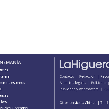
INEMANÍA
icias
telera
Contacto
Redacción
Reco
óximos estrenos
Aspectos legales
Política de
D
Publicidad y webmasters
RS
ances
ilers
Otros servicios:
Chistes
|
Top1
stivales + premios