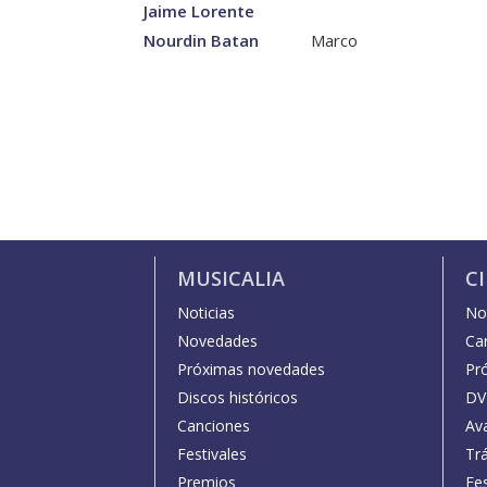
Jaime Lorente
Nourdin Batan
Marco
MUSICALIA
C
Noticias
Not
Novedades
Car
Próximas novedades
Pr
Discos históricos
DV
Canciones
Av
Festivales
Trá
Premios
Fe