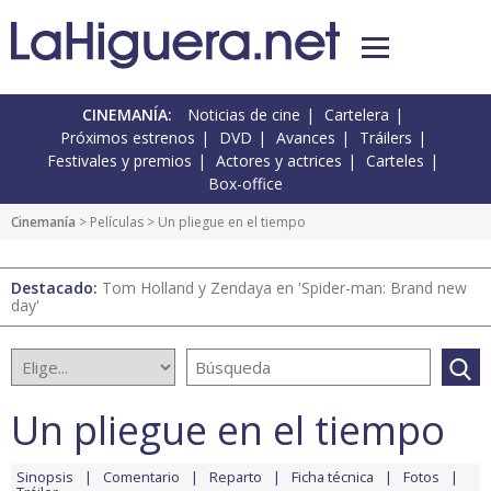
CINEMANÍA:
Noticias de cine
Cartelera
Próximos estrenos
DVD
Avances
Tráilers
Festivales y premios
Actores y actrices
Carteles
Box-office
Cinemanía
> Películas > Un pliegue en el tiempo
Destacado:
Tom Holland y Zendaya en 'Spider-man: Brand new
day'
Un pliegue en el tiempo
Sinopsis
Comentario
Reparto
Ficha técnica
Fotos