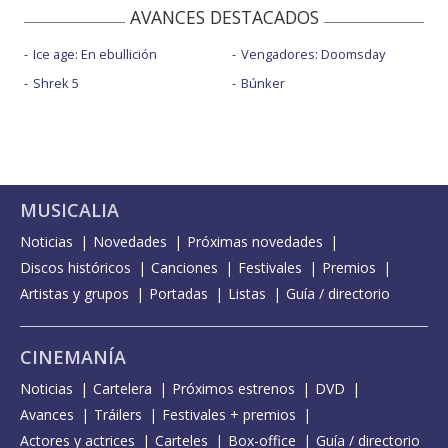
AVANCES DESTACADOS
Ice age: En ebullición
Vengadores: Doomsday
Shrek 5
Búnker
MUSICALIA
Noticias
Novedades
Próximas novedades
Discos históricos
Canciones
Festivales
Premios
Artistas y grupos
Portadas
Listas
Guía / directorio
CINEMANÍA
Noticias
Cartelera
Próximos estrenos
DVD
Avances
Tráilers
Festivales + premios
Actores y actrices
Carteles
Box-office
Guía / directorio