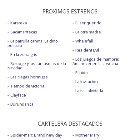
PROXIMOS ESTRENOS
Karateka
El ser querido
Sacamantecas
La otra madre
La patrulla canina: La dino
Whalefall
película
Resident Evil
En la zona gris
Los juegos del hambre:
Scrooge y los fantasmas de la
Amanecer en la cosecha
Navidad
El nido
Las ciegas hormigas
La invitación
Tiempo de victoria
La isla olvidada
Clayface
Burundanga
CARTELERA DESTACADOS
Spider-man: Brand new day
Mother Mary