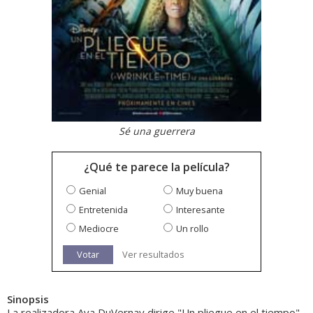
Sé una guerrera
¿Qué te parece la película?
Genial
Muy buena
Entretenida
Interesante
Mediocre
Un rollo
Votar
Ver resultados
Sinopsis
La realizadora Ava DuVernay dirige "Un pliegue en el tiempo"