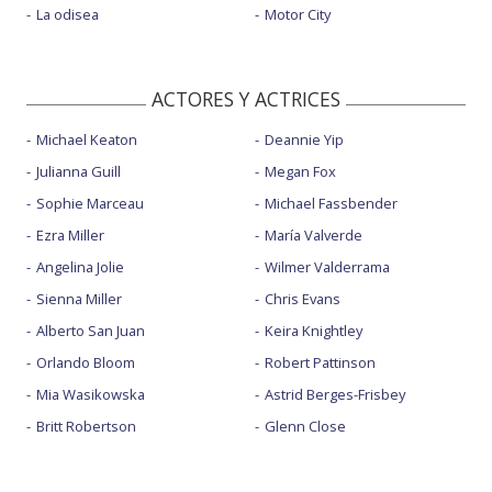
La odisea
Motor City
ACTORES Y ACTRICES
Michael Keaton
Deannie Yip
Julianna Guill
Megan Fox
Sophie Marceau
Michael Fassbender
Ezra Miller
María Valverde
Angelina Jolie
Wilmer Valderrama
Sienna Miller
Chris Evans
Alberto San Juan
Keira Knightley
Orlando Bloom
Robert Pattinson
Mia Wasikowska
Astrid Berges-Frisbey
Britt Robertson
Glenn Close