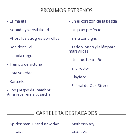
PROXIMOS ESTRENOS
La maleta
En el corazón de la bestia
Sentido y sensibilidad
Un plan perfecto
Ahora los suegros son ellos
En la zona gris
Resident Evil
Tadeo Jones y la lámpara
maravillosa
La bola negra
Una noche al año
Tiempo de victoria
El director
Esta soledad
Clayface
Karateka
El final de Oak Street
Los juegos del hambre:
Amanecer en la cosecha
CARTELERA DESTACADOS
Spider-man: Brand new day
Mother Mary
La odisea
Motor City