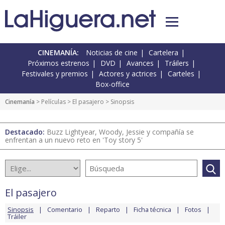
CINEMANÍA:
Noticias de cine
Cartelera
Próximos estrenos
DVD
Avances
Tráilers
Festivales y premios
Actores y actrices
Carteles
Box-office
Cinemanía
> Películas >
El pasajero
> Sinopsis
Destacado:
Buzz Lightyear, Woody, Jessie y compañía se
enfrentan a un nuevo reto en 'Toy story 5'
El pasajero
Sinopsis
Comentario
Reparto
Ficha técnica
Fotos
Tráiler