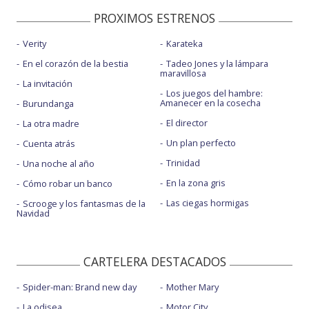
PROXIMOS ESTRENOS
Verity
Karateka
En el corazón de la bestia
Tadeo Jones y la lámpara
maravillosa
La invitación
Los juegos del hambre:
Amanecer en la cosecha
Burundanga
El director
La otra madre
Un plan perfecto
Cuenta atrás
Trinidad
Una noche al año
En la zona gris
Cómo robar un banco
Las ciegas hormigas
Scrooge y los fantasmas de la
Navidad
CARTELERA DESTACADOS
Spider-man: Brand new day
Mother Mary
La odisea
Motor City