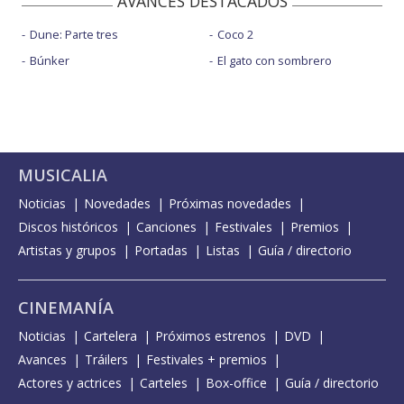
AVANCES DESTACADOS
Dune: Parte tres
Coco 2
Búnker
El gato con sombrero
MUSICALIA
Noticias
Novedades
Próximas novedades
Discos históricos
Canciones
Festivales
Premios
Artistas y grupos
Portadas
Listas
Guía / directorio
CINEMANÍA
Noticias
Cartelera
Próximos estrenos
DVD
Avances
Tráilers
Festivales + premios
Actores y actrices
Carteles
Box-office
Guía / directorio