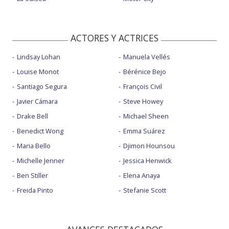
ACTORES Y ACTRICES
Lindsay Lohan
Manuela Vellés
Louise Monot
Bérénice Bejo
Santiago Segura
François Civil
Javier Cámara
Steve Howey
Drake Bell
Michael Sheen
Benedict Wong
Emma Suárez
Maria Bello
Djimon Hounsou
Michelle Jenner
Jessica Henwick
Ben Stiller
Elena Anaya
Freida Pinto
Stefanie Scott