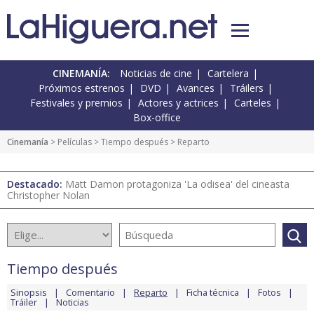
CINEMANÍA:
Noticias de cine
Cartelera
Próximos estrenos
DVD
Avances
Tráilers
Festivales y premios
Actores y actrices
Carteles
Box-office
Cinemanía
> Películas >
Tiempo después
> Reparto
Destacado:
Matt Damon protagoniza 'La odisea' del cineasta
Christopher Nolan
Tiempo después
Sinopsis
Comentario
Reparto
Ficha técnica
Fotos
Tráiler
Noticias