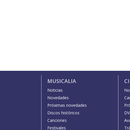
MUSICALIA
C
Noticias
Not
Novedades
Car
Próximas novedades
Pr
Discos históricos
DV
Canciones
Av
Festivales
Trá