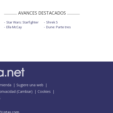
AVANCES DESTACADOS
Star Wars: Starfighter
Shrek 5
Ella McCay
Dune: Parte tres
mienda
Sugiere una web
 privacidad
(
Cambiar
)
Cookies
S
0Listas.com