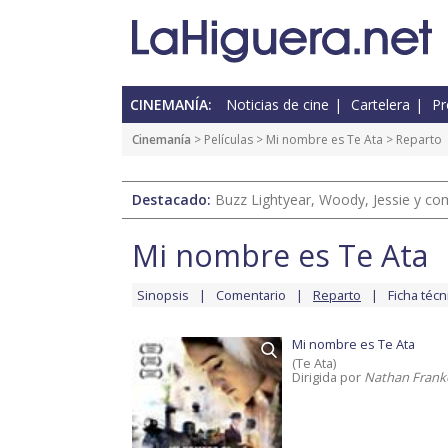
CINEMANÍA:
Noticias de cine
Cartelera
Pr
Cinemanía
> Películas >
Mi nombre es Te Ata
> Reparto
Destacado:
Buzz Lightyear, Woody, Jessie y com
Mi nombre es Te Ata
Sinopsis
Comentario
Reparto
Ficha técn
Mi nombre es Te Ata
(Te Ata)
Dirigida por
Nathan Frank