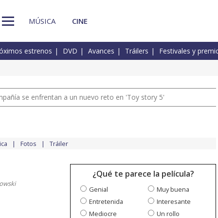
MÚSICA
CINE
óximos estrenos
DVD
Avances
Tráilers
Festivales y premi
pañía se enfrentan a un nuevo reto en 'Toy story 5'
ica
Fotos
Tráiler
¿Qué te parece la película?
owski
Genial
Muy buena
Entretenida
Interesante
Mediocre
Un rollo