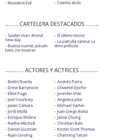
Cuenta atrás
Resident Evil
CARTELERA DESTACADOS
Spider-man: Brand
El último mono
new day
La patrulla canina: La
Buena suerte, pásalo
dino película
bien, no mueras
ACTORES Y ACTRICES
Belén Rueda
Andrés Parra
Drew Barrymore
Chiwetel Ejiofor
Elliot Page
Jennifer Ehle
Joel Courtney
Angelina Jolie
Javier Cámara
Michael Vartan
Jordi Mollà
Juan Diego Botto
Enrique Molina
Jamie Chung
Radha Mitchell
Christian Bale
Daniel Guzmán
Kristin Scott Thomas
Ryan Gosling
Channing Tatum