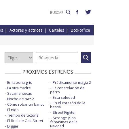
os
Actores y actrices
Carteles
Box-office
PROXIMOS ESTRENOS
En la zona gris
Prácticamente magia 2
La otra madre
La constelación del
perro
Sacamantecas
Esta soledad
Noche de paz 2
En el corazón de la
Cómo robar un banco
bestia
El nido
Street Fighter
Tiempo de victoria
Scrooge y los
El final de Oak Street
fantasmas de la
Navidad
Digger