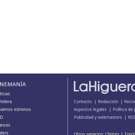
INEMANÍA
icias
telera
Contacto
Redacción
Reco
óximos estrenos
Aspectos legales
Política de
D
Publicidad y webmasters
RS
ances
ilers
Otros servicios:
Chistes
|
Top1