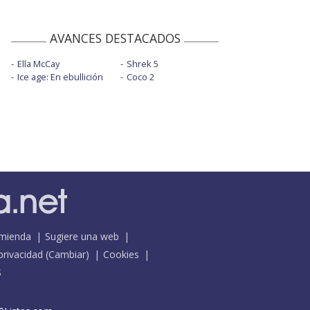
AVANCES DESTACADOS
Ella McCay
Shrek 5
Ice age: En ebullición
Coco 2
mienda
Sugiere una web
 privacidad
(
Cambiar
)
Cookies
S