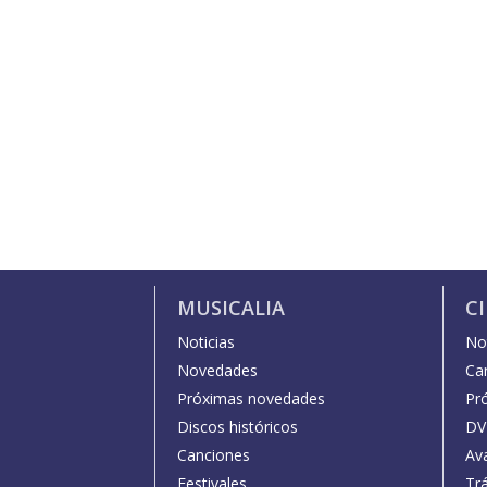
MUSICALIA
C
Noticias
Not
Novedades
Car
Próximas novedades
Pr
Discos históricos
DV
Canciones
Av
Festivales
Trá