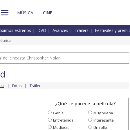
MÚSICA
CINE
óximos estrenos
DVD
Avances
Tráilers
Festivales y premi
técnica
 del cineasta Christopher Nolan
ad
ica
Fotos
Tráiler
¿Qué te parece la película?
Genial
Muy buena
Entretenida
Interesante
Mediocre
Un rollo