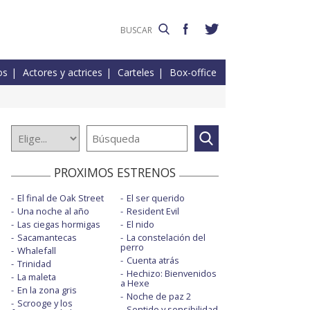
os
Actores y actrices
Carteles
Box-office
PROXIMOS ESTRENOS
El final de Oak Street
El ser querido
Una noche al año
Resident Evil
Las ciegas hormigas
El nido
Sacamantecas
La constelación del
perro
Whalefall
Cuenta atrás
Trinidad
Hechizo: Bienvenidos
La maleta
a Hexe
En la zona gris
Noche de paz 2
Scrooge y los
Sentido y sensibilidad