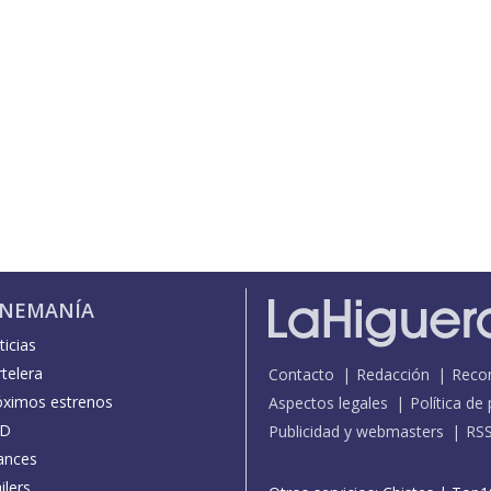
INEMANÍA
icias
telera
Contacto
Redacción
Reco
óximos estrenos
Aspectos legales
Política de
D
Publicidad y webmasters
RS
ances
ilers