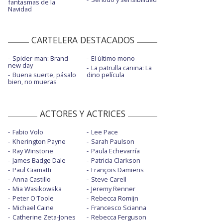
fantasmas de la
Navidad
CARTELERA DESTACADOS
Spider-man: Brand
El último mono
new day
La patrulla canina: La
Buena suerte, pásalo
dino película
bien, no mueras
ACTORES Y ACTRICES
Fabio Volo
Lee Pace
Kherington Payne
Sarah Paulson
Ray Winstone
Paula Echevarría
James Badge Dale
Patricia Clarkson
Paul Giamatti
François Damiens
Anna Castillo
Steve Carell
Mia Wasikowska
Jeremy Renner
Peter O'Toole
Rebecca Romijn
Michael Caine
Francesco Scianna
Catherine Zeta-Jones
Rebecca Ferguson