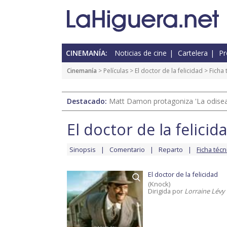
CINEMANÍA:
Noticias de cine
Cartelera
Pr
Cinemanía
> Películas >
El doctor de la felicidad
> Ficha 
Destacado:
Matt Damon protagoniza 'La odisea'
El doctor de la felicid
Sinopsis
Comentario
Reparto
Ficha técn
El doctor de la felicidad
(Knock)
Dirigida por
Lorraine Lévy