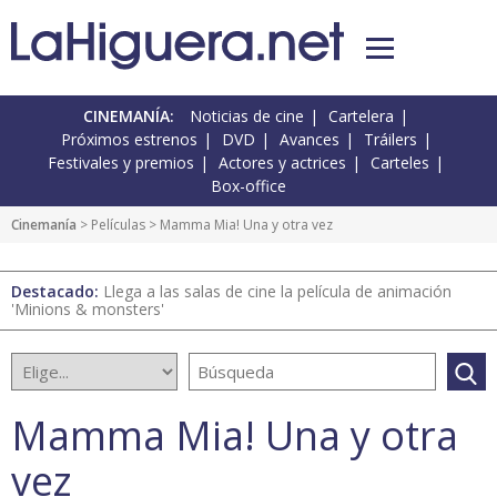
CINEMANÍA:
Noticias de cine
Cartelera
Próximos estrenos
DVD
Avances
Tráilers
Festivales y premios
Actores y actrices
Carteles
Box-office
Cinemanía
> Películas > Mamma Mia! Una y otra vez
Destacado:
Llega a las salas de cine la película de animación
'Minions & monsters'
Mamma Mia! Una y otra
vez