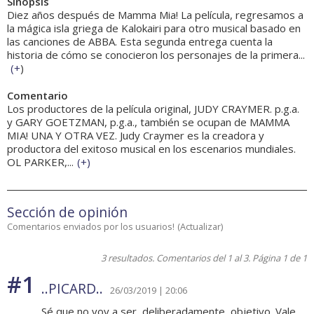
Sinopsis
Diez años después de Mamma Mia! La película, regresamos a
la mágica isla griega de Kalokairi para otro musical basado en
las canciones de ABBA. Esta segunda entrega cuenta la
historia de cómo se conocieron los personajes de la primera...
(
+
)
Comentario
Los productores de la película original, JUDY CRAYMER. p.g.a.
y GARY GOETZMAN, p.g.a., también se ocupan de MAMMA
MIA! UNA Y OTRA VEZ. Judy Craymer es la creadora y
productora del exitoso musical en los escenarios mundiales.
OL PARKER,...
(
+
)
Sección de opinión
Comentarios enviados por los usuarios!
(
Actualizar
)
3 resultados. Comentarios del 1 al 3. Página 1 de 1
#1
..PICARD..
26/03/2019 | 20:06
Sé que no voy a ser, deliberadamente, objetivo. Vale,