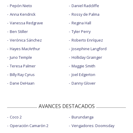
Pepón Nieto
Daniel Radcliffe
Anna Kendrick
Rossy de Palma
Vanessa Redgrave
Regina Hall
Ben Stiller
Tyler Perry
Verónica Sánchez
Roberto Enríquez
Hayes MacArthur
Josephine Langford
Juno Temple
Holliday Grainger
Teresa Palmer
Maggie Smith
Billy Ray Cyrus
Joel Edgerton
Dane DeHaan
Danny Glover
AVANCES DESTACADOS
Coco 2
Burundanga
Operación Camarón 2
Vengadores: Doomsday