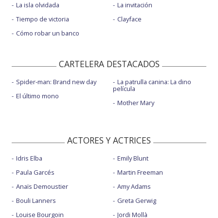
La isla olvidada
La invitación
Spot 5
Tiempo de victoria
Clayface
Spot 6
Cómo robar un banco
Spot 7
Spot 8
CARTELERA DESTACADOS
Spider-man: Brand new day
La patrulla canina: La dino
película
El último mono
Mother Mary
ACTORES Y ACTRICES
Idris Elba
Emily Blunt
Paula Garcés
Martin Freeman
Anaïs Demoustier
Amy Adams
Bouli Lanners
Greta Gerwig
Louise Bourgoin
Jordi Mollà