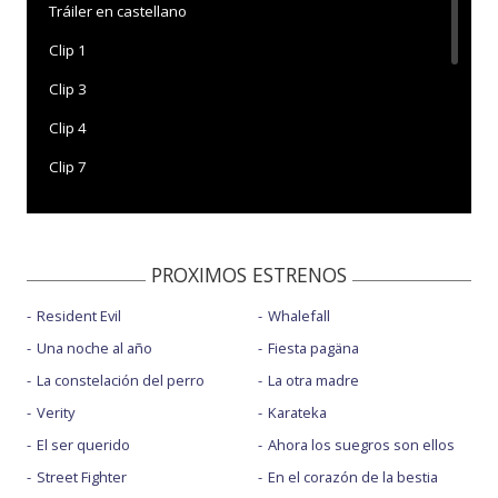
Tráiler en castellano
Clip 1
Clip 3
Clip 4
Clip 7
Clip 8
Diseñando la Perla
PROXIMOS ESTRENOS
El silencioso asesino mandarín
Resident Evil
Whalefall
Entrevista a Neve Campbell
Una noche al año
Fiesta pagäna
La película
La constelación del perro
La otra madre
Sarah Sawyer
Verity
Karateka
Spot 3
El ser querido
Ahora los suegros son ellos
Street Fighter
En el corazón de la bestia
Spot 4