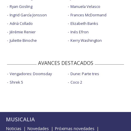
Ryan Gosling
Manuela Velasco
Ingrid García Jonsson
Frances McDormand
Adrià Collado
Elizabeth Banks
Jérémie Renier
Inés Efron
Juliette Binoche
Kerry Washington
AVANCES DESTACADOS
Vengadores: Doomsday
Dune: Parte tres
Shrek 5
Coco 2
MUSICALIA
Noticias
Novedades
Próximas novedades