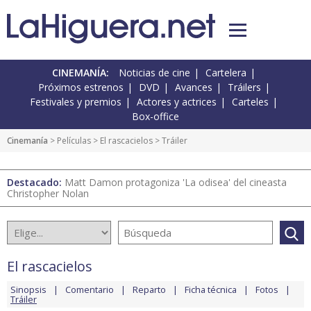
CINEMANÍA:
Noticias de cine
Cartelera
Próximos estrenos
DVD
Avances
Tráilers
Festivales y premios
Actores y actrices
Carteles
Box-office
Cinemanía
> Películas >
El rascacielos
> Tráiler
Destacado:
Matt Damon protagoniza 'La odisea' del cineasta
Christopher Nolan
El rascacielos
Sinopsis
Comentario
Reparto
Ficha técnica
Fotos
Tráiler