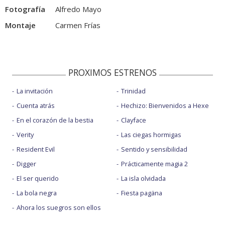
Fotografía
Alfredo Mayo
Montaje
Carmen Frías
PROXIMOS ESTRENOS
La invitación
Trinidad
Cuenta atrás
Hechizo: Bienvenidos a Hexe
En el corazón de la bestia
Clayface
Verity
Las ciegas hormigas
Resident Evil
Sentido y sensibilidad
Digger
Prácticamente magia 2
El ser querido
La isla olvidada
La bola negra
Fiesta pagäna
Ahora los suegros son ellos