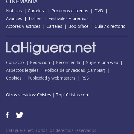
CINEMANÍA
Noticias
Cartelera
Próximos estrenos
DVD
Avances
Tráilers
Festivales + premios
Actores y actrices
Carteles
Box-office
Guía / directorio
Contacto
Redacción
Recomienda
Sugiere una web
Aspectos legales
Política de privacidad
(
Cambiar
)
Cookies
Publicidad y webmasters
RSS
Otros servicios:
Chistes
|
Top10Listas.com
LaHiguera.net. Todos los derechos reservados