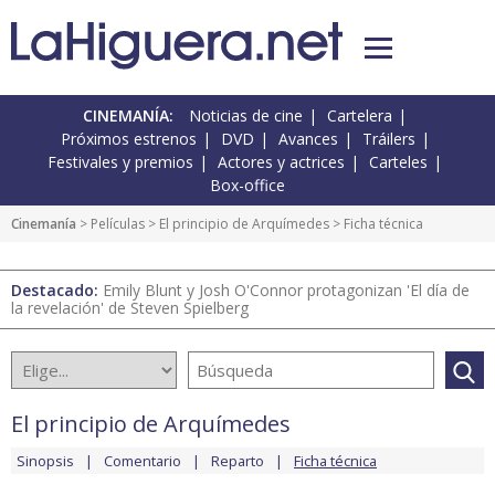
CINEMANÍA:
Noticias de cine
Cartelera
Próximos estrenos
DVD
Avances
Tráilers
Festivales y premios
Actores y actrices
Carteles
Box-office
Cinemanía
> Películas >
El principio de Arquímedes
> Ficha técnica
Destacado:
Emily Blunt y Josh O'Connor protagonizan 'El día de
la revelación' de Steven Spielberg
El principio de Arquímedes
Sinopsis
Comentario
Reparto
Ficha técnica