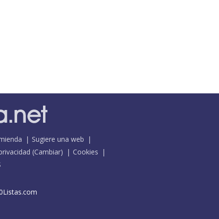
mienda
Sugiere una web
 privacidad
(
Cambiar
)
Cookies
S
0Listas.com