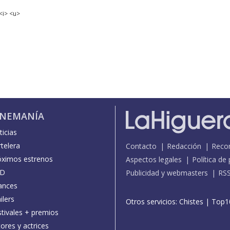
<i> <u>
INEMANÍA
icias
telera
Contacto
Redacción
Reco
óximos estrenos
Aspectos legales
Política de
D
Publicidad y webmasters
RS
ances
ilers
Otros servicios:
Chistes
|
Top1
stivales + premios
ores y actrices