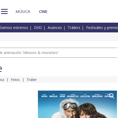
MÚSICA
CINE
óximos estrenos
DVD
Avances
Tráilers
Festivales y premi
a de animación 'Minions & monsters'
e
ica
Fotos
Tráiler