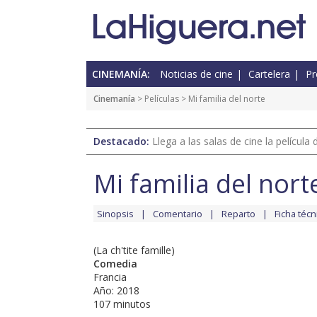
CINEMANÍA:
Noticias de cine
Cartelera
Pr
Cinemanía
> Películas > Mi familia del norte
Destacado:
Llega a las salas de cine la películ
Mi familia del nort
Sinopsis
Comentario
Reparto
Ficha técn
(La ch'tite famille)
Comedia
Francia
Año: 2018
107 minutos