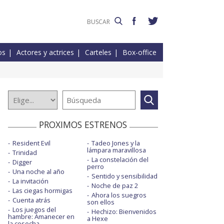
os
Actores y actrices
Carteles
Box-office
PROXIMOS ESTRENOS
Resident Evil
Tadeo Jones y la
lámpara maravillosa
Trinidad
La constelación del
Digger
perro
Una noche al año
Sentido y sensibilidad
La invitación
Noche de paz 2
Las ciegas hormigas
Ahora los suegros
Cuenta atrás
son ellos
Los juegos del
Hechizo: Bienvenidos
hambre: Amanecer en
a Hexe
la cosecha