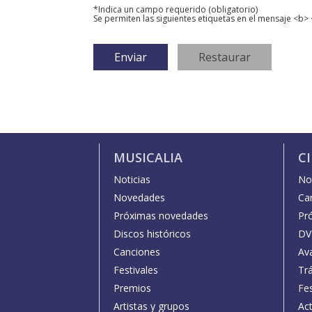
*Indica un campo requerido (obligatorio)
Se permiten las siguientes etiquetas en el mensaje <b> 
MUSICALIA
C
Noticias
Not
Novedades
Car
Próximas novedades
Pr
Discos históricos
DV
Canciones
Av
Festivales
Trá
Premios
Fe
Artistas y grupos
Act