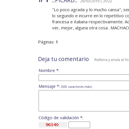
..PICARD..
26/03/2019 | 20:22
"Lo poco agrada y lo mucho cansa", s
lo segundo e incurre en lo repetitivo con
francesa e italiana respectivamente.
ver, mejor, alguna otra cosa. .MACHAC
Páginas:
1
Deja tu comentario
Rellena y envía el f
Nombre *:
Mensaje *:
(500 caracteres máx)
Código de validación *: