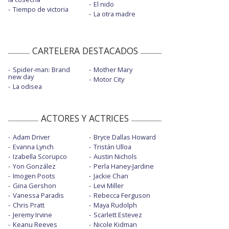
El nido
Tiempo de victoria
La otra madre
CARTELERA DESTACADOS
Spider-man: Brand
Mother Mary
new day
Motor City
La odisea
ACTORES Y ACTRICES
Adam Driver
Bryce Dallas Howard
Evanna Lynch
Tristán Ulloa
Izabella Scorupco
Austin Nichols
Yon González
Perla Haney-Jardine
Imogen Poots
Jackie Chan
Gina Gershon
Levi Miller
Vanessa Paradis
Rebecca Ferguson
Chris Pratt
Maya Rudolph
Jeremy Irvine
Scarlett Estevez
Keanu Reeves
Nicole Kidman