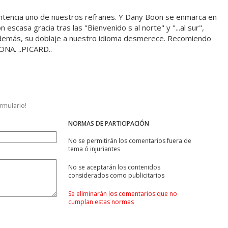
entencia uno de nuestros refranes. Y Dany Boon se enmarca en
 escasa gracia tras las "Bienvenido s al norte" y "...al sur",
 Además, su doblaje a nuestro idioma desmerece. Recomiendo
ONA. ..PICARD..
ormulario!
NORMAS DE PARTICIPACIÓN
No se permitirán los comentarios fuera de
tema ó injuriantes
No se aceptarán los contenidos
considerados como publicitarios
Se eliminarán los comentarios que no
cumplan estas normas