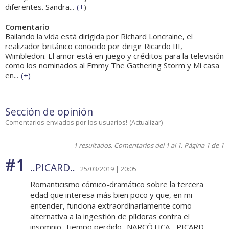
diferentes. Sandra...
(
+
)
Comentario
Bailando la vida está dirigida por Richard Loncraine, el
realizador británico conocido por dirigir Ricardo III,
Wimbledon. El amor está en juego y créditos para la televisión
como los nominados al Emmy The Gathering Storm y Mi casa
en...
(
+
)
Sección de opinión
Comentarios enviados por los usuarios!
(
Actualizar
)
1 resultados. Comentarios del 1 al 1. Página 1 de 1
#1
..PICARD..
25/03/2019 | 20:05
Romanticismo cómico-dramático sobre la tercera
edad que interesa más bien poco y que, en mi
entender, funciona extraordinariamente como
alternativa a la ingestión de píldoras contra el
insomnio. Tiempo perdido. .NARCÓTICA. ..PICARD..