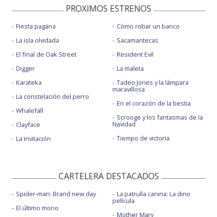
PROXIMOS ESTRENOS
Fiesta pagäna
Cómo robar un banco
La isla olvidada
Sacamantecas
El final de Oak Street
Resident Evil
Digger
La maleta
Karateka
Tadeo Jones y la lámpara
maravillosa
La constelación del perro
En el corazón de la bestia
Whalefall
Scrooge y los fantasmas de la
Navidad
Clayface
Tiempo de victoria
La invitación
CARTELERA DESTACADOS
Spider-man: Brand new day
La patrulla canina: La dino
película
El último mono
Mother Mary