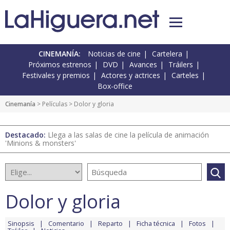
CINEMANÍA:
Noticias de cine
Cartelera
Próximos estrenos
DVD
Avances
Tráilers
Festivales y premios
Actores y actrices
Carteles
Box-office
Cinemanía
> Películas > Dolor y gloria
Destacado:
Llega a las salas de cine la película de animación
'Minions & monsters'
Dolor y gloria
Sinopsis
Comentario
Reparto
Ficha técnica
Fotos