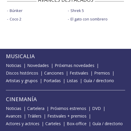
Búnker
Shrek 5
Coco 2
El gato con sombrero
MUSICALIA
Noticias
Novedades
Próximas novedades
Discos históricos
Canciones
Festivales
Premios
Artistas y grupos
Portadas
Listas
Guía / directorio
CINEMANÍA
Noticias
Cartelera
Próximos estrenos
DVD
Avances
Tráilers
Festivales + premios
Actores y actrices
Carteles
Box-office
Guía / directorio