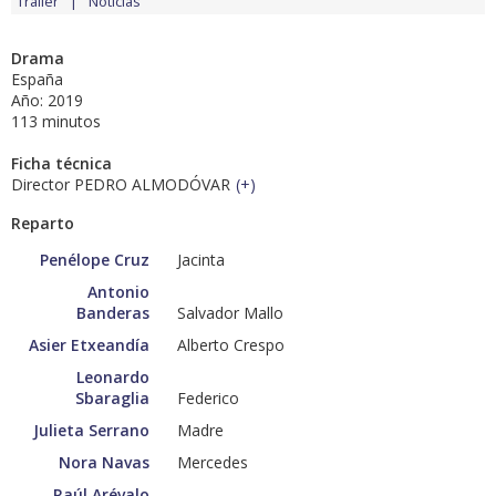
Tráiler
Noticias
Drama
España
Año: 2019
113 minutos
Ficha técnica
Director PEDRO ALMODÓVAR
(
+
)
Reparto
Penélope Cruz
Jacinta
Antonio
Banderas
Salvador Mallo
Asier Etxeandía
Alberto Crespo
Leonardo
Sbaraglia
Federico
Julieta Serrano
Madre
Nora Navas
Mercedes
Raúl Arévalo