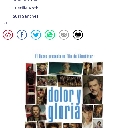
Cecilia Roth
Susi Sánchez
(
+
)