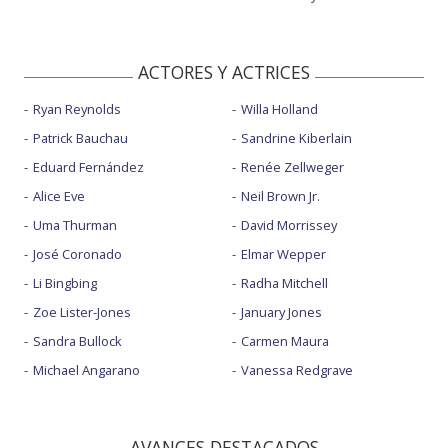
ACTORES Y ACTRICES
Ryan Reynolds
Willa Holland
Patrick Bauchau
Sandrine Kiberlain
Eduard Fernández
Renée Zellweger
Alice Eve
Neil Brown Jr.
Uma Thurman
David Morrissey
José Coronado
Elmar Wepper
Li Bingbing
Radha Mitchell
Zoe Lister-Jones
January Jones
Sandra Bullock
Carmen Maura
Michael Angarano
Vanessa Redgrave
AVANCES DESTACADOS