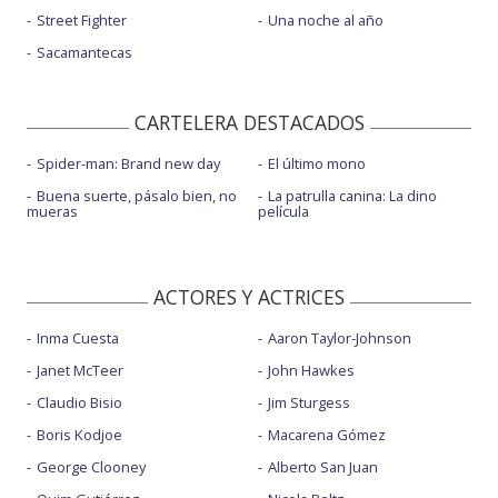
Street Fighter
Una noche al año
Sacamantecas
CARTELERA DESTACADOS
Spider-man: Brand new day
El último mono
Buena suerte, pásalo bien, no
La patrulla canina: La dino
mueras
película
ACTORES Y ACTRICES
Inma Cuesta
Aaron Taylor-Johnson
Janet McTeer
John Hawkes
Claudio Bisio
Jim Sturgess
Boris Kodjoe
Macarena Gómez
George Clooney
Alberto San Juan