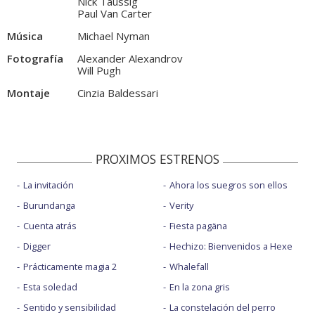
Nick Taussig
Paul Van Carter
Música
Michael Nyman
Fotografía
Alexander Alexandrov
Will Pugh
Montaje
Cinzia Baldessari
PROXIMOS ESTRENOS
La invitación
Ahora los suegros son ellos
Burundanga
Verity
Cuenta atrás
Fiesta pagäna
Digger
Hechizo: Bienvenidos a Hexe
Prácticamente magia 2
Whalefall
Esta soledad
En la zona gris
Sentido y sensibilidad
La constelación del perro