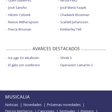
Quim Gutiérrez
Nicola Peltz
José Sancho
José María Yazpik
Héctor Colomé
Chadwick Boseman
Reese Witherspoon
Scarlett Johansson
Pierce Brosnan
Kimberley Tell
AVANCES DESTACADOS
Ice age: En ebullición
Shrek 5
El gato con sombrero
Operación Camarón 2
MUSICALIA
Noticias
Novedades
Próximas novedades
Discos históricos
Canciones
Festivales
Premios