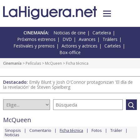
CINEMANÍA:
Noticias de cine
Cartelera
Próximos estrenos
DVD
Avances
Tráilers
Festivales y premios
Actores y actrices
Carteles
Box-office
Cinemanía
> Películas >
McQueen
> Ficha técnica
Destacado:
Emily Blunt y Josh O'Connor protagonizan 'El día de
la revelación' de Steven Spielberg
McQueen
Sinopsis
Comentario
Ficha técnica
Fotos
Tráiler
Noticias