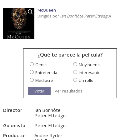
McQueen
Dirigida por
Ian Bonhôte Peter Ettedgui
¿Qué te parece la película?
Genial
Muy buena
Entretenida
Interesante
Mediocre
Un rollo
Votar
Ver resultados
Director
Ian Bonhôte
Peter Ettedgui
Guionista
Peter Ettedgui
Productor
Andee Ryder